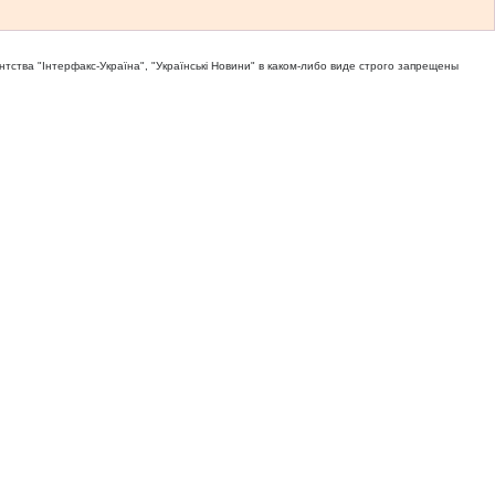
тва "Iнтерфакс-Україна", "Українськi Новини" в каком-либо виде строго запрещены