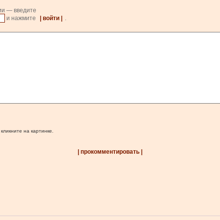
ии — введите
и нажмите
| войти |
.
 кликните на картинке.
| прокомментировать |