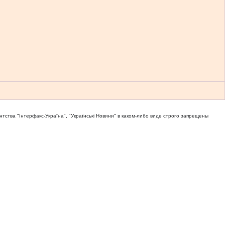
тва "Iнтерфакс-Україна", "Українськi Новини" в каком-либо виде строго запрещены