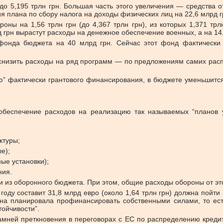
о 5,195 трлн грн. Большая часть этого увеличения — средства о
ния плана по сбору налога на доходы физических лиц на 22,6 млрд г
роны на 1,56 трлн грн (до 4,367 трлн грн), из которых 1,371 тр
рд грн вырастут расходы на денежное обеспечение военных, а на 14
фонда бюджета на 40 млрд грн. Сейчас этот фонд фактически 
 снизить расходы на ряд программ — по предложениям самих рас
ию” фактически грантового финансирования, в бюджете уменьшит
обеспечение расходов на реализацию так называемых “планов у
ктуры;
е);
ые установки);
ния.
и из оборонного бюджета. При этом, общие расходы обороны от эт
оду составит 31,8 млрд евро (около 1,64 трлн грн) должна пойти
ина планировала профинансировать собственными силами, то ест
ойчивости”.
мней преткновения в переговорах с ЕС по распределению кредит