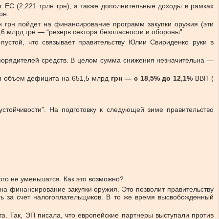
т ЕС (2,221 трлн грн), а также дополнительные доходы в рамках
рн.
лн грн пойдет на финансирование программ закупки оружия (эти
,6 млрд грн — “резерв сектора безопасности и обороны”.
пустой, что связывает правительству Юлии Свириденко руки в
порядителей средств. В целом сумма снижения незначительна —
ся объем дефицита на 651,5 млрд
грн — с 18,5% до 12,1%
ВВП (
стойчивости”. На подготовку к следующей зиме правительство
ого не уменьшатся. Как это возможно?
 на финансирование закупки оружия. Это позволит правительству
ь за счет налогоплательщиков. В то же время высвобожденный
а. Так, ЭП писала, что европейские партнеры выступали против