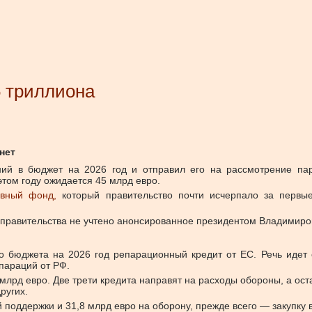
5 триллиона
нет
ний в бюджет на 2026 год и отправил его на рассмотрение пар
этом году ожидается 45 млрд евро.
рвный фонд,
который правительство почти исчерпало за первые
е правительства не учтено анонсированное президентом Владими
го бюджета на 2026 год репарационный кредит от ЕС. Речь идет 
параций от РФ.
 млрд евро. Две трети кредита направят на расходы обороны, а ос
ругих.
й поддержки и 31,8 млрд евро на оборону, прежде всего — закупку