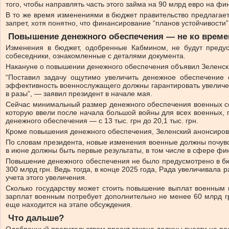
того, чтобы направлять часть этого займа на 90 млрд евро на ф
В то же время изменениями в бюджет правительство предлагает
запрет, хотя понятно, что финансирование “планов устойчивости
Повышение денежного обеспечения — не ко време
Изменения в бюджет, одобренные Кабмином, не будут преду
собеседники, ознакомленные с деталями документа.
Накануне о повышении денежного обеспечения объявил Зеленск
“Поставил задачу ощутимо увеличить денежное обеспечение 
эффективность военнослужащего должны гарантировать увеличе
в разы”, — заявил президент в начале мая.
Сейчас минимальный размер денежного обеспечения военных сост
которую ввели после начала большой войны для всех военных, п
денежного обеспечения — с 13 тыс. грн до 20,1 тыс. грн.
Кроме повышения денежного обеспечения, Зеленский анонсировал
По словам президента, новые изменения военные должны почувст
в июне должны быть первые результаты, в том числе в сфере фи
Повышение денежного обеспечения не было предусмотрено в бюд
300 млрд грн. Ведь тогда, в конце 2025 года, Рада увеличивала
учета этого увеличения.
Сколько государству может стоить повышение выплат военным 
зарплат военным потребует дополнительно не менее 60 млрд гр
еще находится на этапе обсуждения.
Что дальше?