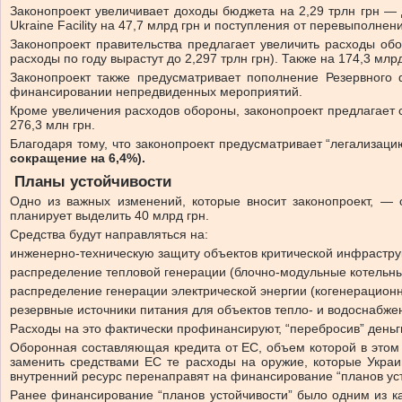
Законопроект увеличивает доходы бюджета на 2,29 трлн грн — д
Ukraine Facility на 47,7 млрд грн и поступления от перевыполне
Законопроект правительства предлагает увеличить расходы обо
расходы по году вырастут до 2,297 трлн грн). Также на 174,3 мл
Законопроект также предусматривает пополнение Резервного 
финансировании непредвиденных мероприятий.
Кроме увеличения расходов обороны, законопроект предлагает
276,3 млн грн.
Благодаря тому, что законопроект предусматривает “легализац
сокращение на 6,4%).
Планы устойчивости
Одно из важных изменений, которые вносит законопроект, — 
планирует выделить 40 млрд грн.
Средства будут направляться на:
инженерно-техническую защиту объектов критической инфрастру
распределение тепловой генерации (блочно-модульные котельны
распределение генерации электрической энергии (когенерационн
резервные источники питания для объектов тепло- и водоснабже
Расходы
на это фактически профинансируют, “перебросив” деньг
Оборонная составляющая кредита от ЕС, объем которой в этом г
заменить средствами ЕС те расходы на оружие, которые Укра
внутренний ресурс перенаправят на финансирование “планов уст
Ранее финансирование “планов устойчивости” было одним из ка