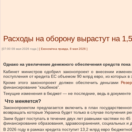
Расходы на оборону вырастут на 1,
[07:00 09 мая 2026 года ]
[
Економічна правда, 8 мая 2026
]
Однако на увеличение денежного обеспечения средств пока 
Кабинет министров одобрил законопроект о внесении измене
поступления от кредита ЕС объемом 90 млрд евро, из которых в 
Кроме этого законопроект должен обеспечить деньгами
Резе
финансирование “кэшбеков”.
Текущие изменения в бюджет — не последние, ведь в документ
Что меняется?
Законопроектом предлагается включить в план государственно
возвращать которые Украина будет только в случае получения ре
Заем будет поступать в течение двух лет равными частями по 45
финансирование образования, здравоохранения, социальных и д
В 2026 году в рамках кредита поступит 13,2 млрд евро бюджетно