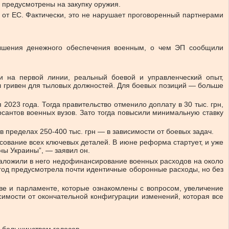
е предусмотрены на закупку оружия.
 от ЕС. Фактически, это не нарушает проговоренный партнерами
вышения денежного обеспечения военным, о чем ЭП сообщили
и на первой линии, реальный боевой и управленческий опыт,
 гривен для тыловых должностей. Для боевых позиций — больше
023 года. Тогда правительство отменило доплату в 30 тыс. грн,
рсантов военных вузов. Зато тогда повысили минимальную ставку
пределах 250-400 тыс. грн — в зависимости от боевых задач.
сование всех ключевых деталей. В июне реформа стартует, и уже
ны Украины”, — заявил он.
заложили в него недофинансирование военных расходов на около
т год предусмотрела почти идентичные оборонные расходы, но без
ве и парламенте, которые ознакомлены с вопросом, увеличение
симости от окончательной конфигурации изменений, которая все