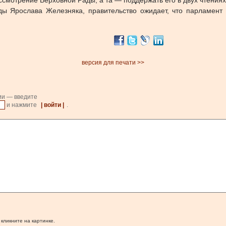
смотрение Верховной Рады, а та — поддержать его в двух чтениях
ды Ярослава Железняка, правительство ожидает, что парламент
версия для печати >>
ии — введите
и нажмите
| войти |
.
 кликните на картинке.