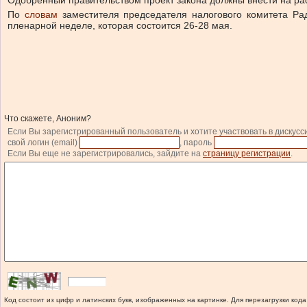
Одобренный правительством проект закона должны внести на рас
По
словам
заместителя председателя налогового комитета Ра
пленарной неделе, которая состоится 26-28 мая.
Что скажете, Аноним?
Если Вы зарегистрированный пользователь и хотите участвовать в дискусс
свой логин (email)
, пароль
Если Вы еще не зарегистрировались, зайдите на
страницу регистрации
.
Код состоит из цифр и латинских букв, изображенных на картинке. Для перезагрузки кода