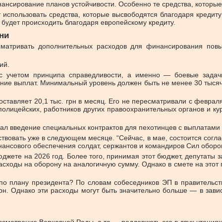
инансирование планов устойчивости. Особенно те средства, которы
 использовать средства, которые высвободятся благодаря кредиту
” будет происходить благодаря европейскому кредиту.
ни
сматривать дополнительных расходов для финансирования по
ий.
с учетом принципа справедливости, а именно — боевые задач
ние выплат. Минимальный уровень должен быть не менее 30 тысяч
авляет 20,1 тыс. грн в месяц. Его не пересматривали с февраля 2
олицейских, работников других правоохранительных органов и ку
 введение специальных контрактов для пехотинцев с выплатами в 
вовать уже в следующем месяце. “Сейчас, в мае, состоится согла
нансового обеспечения солдат, сержантов и командиров Сил оборо
жете на 2026 год. Более того, принимая этот бюджет, депутаты 
 расходы на оборону на аналогичную сумму. Однако в смете на это
по плану президента? По словам собеседников ЭП в правительст
н. Однако эти расходы могут быть значительно больше — в зави