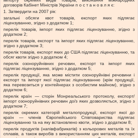
імпорту окремих видів товарів, виконання міжнародних
договорів Кабінет Міністрів України п о с т а н о в л я є:
1. Затвердити на 2007 рік:
загальні обсяги квот товарів, експорт яких підлягає
ліцензуванню, згідно з додатком 1;
перелік товарів, імпорт яких підлягає ліцензуванню, згідно з
додатком 2;
перелік товарів, експорт та імпорт яких підлягає ліцензуванню,
згідно з додатком 3;
перелік товарів, експорт яких до США підлягає ліцензуванню, та
обсяг квоти згідно з додатком 4;
перелік озоноруйнівних речовин, експорт та імпорт яких
підлягає ліцензуванню, згідно з додатком 5;
перелік продукції, яка може містити озоноруйнівні речовини і
експорт та імпорт якої підлягає ліцензуванню (крім продукції,
яка перевозиться у контейнерах з особистим майном), згідно з
додатком 6;
перелік країн — сторін Монреальського протоколу, експорт/
імпорт озоноруйнівних речовин до/з яких дозволяється, згідно з
додатком 7;
перелік окремих категорій металопродукції, експорт якої до
країн — членів Європейського Співтовариства підлягає
ліцензуванню та на яку встановлено квоти, згідно з додатком 8;
перелік продуктів (напівфабрикатів) з кольорових металів та їх
сплавів, а також виробів з використанням цих металів, експорт