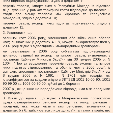
яких підлягає ліцензуванню, згідно з додатком 9;
перелік товарів, імпорт яких з Республіки Македонія підлягає
ліцензуванню у рамках тарифної квоти відповідно до положень
Угоди про вільну торгівлю між Україною та Республікою
Македонія, згідно з додатком 10;
перелік товарів, експорт яких підлягає ліцензуванню, згідно з
додатком 11.
2. Установити, що:
залишки квот 2006 року, зменшення або збільшення обсягів
квот, визначених у додатках 4 і 8, можуть використовуватися у
2007 році згідно з відповідними міжнародними договорами;
не реалізовані в 2006 році суб'єктами підприємницької
діяльності ліцензії на експорт та імпорт товарів, визначених у
постанові Кабінету Міністрів України від 30 грудня 2005 р. N
1304 ”Про затвердження переліків товарів, експорт та імпорт
яких підлягає ліцензуванню, та обсягів квот у 2006 році”, із
змінами, внесеними постановами Кабінету Міністрів України від
8 грудня 2006 р. N 1691 і N 1701, крім товарів, які
класифікуються за кодами згідно з УКТЗЕД 1001 10 00 90, 1001
90 99 00 та 1003 00 90 00, дійсні до 1 березня
2007 р., якщо інше не передбачено відповідними міжнародними
договорами.
3. Взяти до відома, що згідно з Монреальським протоколом
щодо озоноруйнівних речовин експорт та імпорт речовин і
продукції, яка може містити такі речовини, визначених у
додатках 5 і 6, здійснюється лише до країн, а також з країн, що