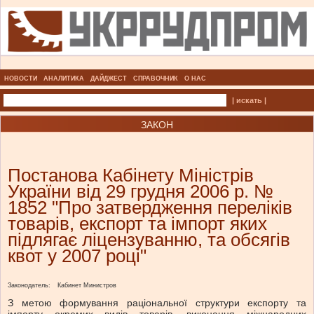
НОВОСТИ
АНАЛИТИКА
ДАЙДЖЕСТ
СПРАВОЧНИК
О НАС
| искать |
ЗАКОН
Постанова Кабінету Міністрів
України від 29 грудня 2006 р. №
1852 "Про затвердження переліків
товарів, експорт та імпорт яких
підлягає ліцензуванню, та обсягів
квот у 2007 році"
Законодатель:
Кабинет Министров
З метою формування раціональної структури експорту та