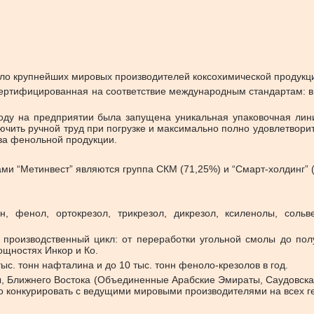
сло крупнейших мировых производителей коксохимической продукц
сертифицированная на соответствие международным стандартам: 
оду на предприятии была запущена уникальная упаковочная лин
чить ручной труд при погрузке и максимально полно удовлетворит
ва фенольной продукции.
ми “Метинвест” являются группа СКМ (71,25%) и “Смарт-холдинг”
, фенол, ортокрезол, трикрезол, дикрезол, ксиленолы, сольв
 производственный цикл: от переработки угольной смолы до п
щностях Инкор и Ко.
с. тонн нафталина и до 10 тыс. тонн феноло-крезолов в год.
, Ближнего Востока (Объединенные Арабские Эмираты, Саудовская 
о конкурировать с ведущими мировыми производителями на всех г