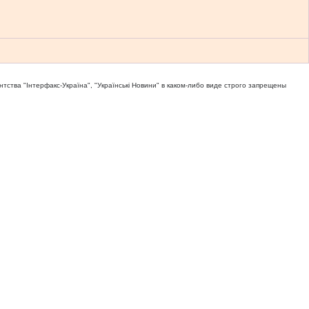
тва "Iнтерфакс-Україна", "Українськi Новини" в каком-либо виде строго запрещены