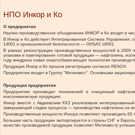
НПО Инкор и Ко
О предприятии
Научно-производственное объединение ИНКОР и Ко входит в чи
В Инкор и Ко действует Интегрированная Система Управления, 
14001 и промышленной безопасности — OHSAS 18001.
В рамках реконструкции производственных мощностей в 2009 г
упаковки и пакетирования готовой продукции — нафталина, исклю
году внедрена новая энергосберегающая технология производст
Продукция Инкор и Ко прошла регистрацию согласно REACH.
Предприятие входит в Группу “Метинвест”. Основными акционера
Продукция предприятия
Предприятие производит технический и очищенный нафталин
коксохимическую продукцию.
Инкор вместе с Авдеевским КХЗ реализовали интегрированный
завершающей стадии процесса — производства нафталина на мо
Производственные мощности Инкора позволяют производить 60 ты
Большая часть продукции экспортируется в страны СНГ и Европы
качество производимой продукции позволяет Метинвесту успешн