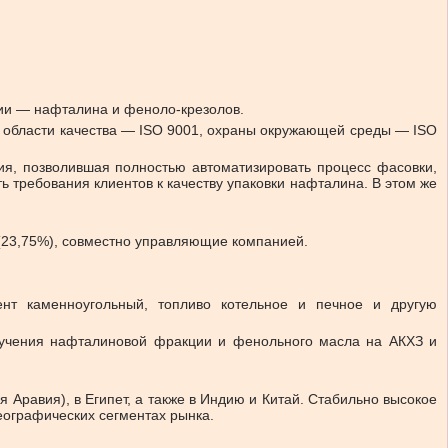
ии — нафталина и феноло-крезолов.
в области качества — ISO 9001, охраны окружающей среды — ISO
ия, позволившая полностью автоматизировать процесс фасовки,
ь требования клиентов к качеству упаковки нафталина. В этом же
 (23,75%), совместно управляющие компанией.
ент каменноугольный, топливо котельное и печное и другую
олучения нафталиновой фракции и фенольного масла на АКХЗ и
Аравия), в Египет, а также в Индию и Китай. Стабильно высокое
еографических сегментах рынка.