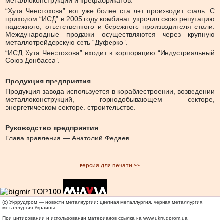
металлоконструкций и префабрикатов.
“Хута Ченстохова” вот уже более ста лет производит сталь. С
приходом “ИСД” в 2005 году комбинат упрочил свою репутацию
надежного, ответственного и бережного производителя стали.
Международные продажи осуществляются через крупную
металлотрейдерскую сеть “Дуферко”.
“ИСД Хута Ченстохова” входит в корпорацию “Индустриальный
Союз Донбасса”.
Продукция предприятия
Продукция завода используется в кораблестроении, возведении
металлоконструкций, горнодобывающем секторе,
энергетическом секторе, строительстве.
Руководство предприятия
Глава правления — Анатолий Федяев.
версия для печати >>
(c) Укррудпром — новости металлургии: цветная металлургия, черная металлургия,
металлургия Украины
При цитировании и использовании материалов ссылка на
www.ukrrudprom.ua