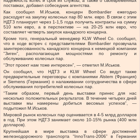
надежность колес и срок их службы, а также о своевременных
поставках, добавил собеседник агентства.
Как сообщил М.Иськов, концерн Bombardier ежегодно
расходует на закупку колесных пар 80 млн. евро. В связи с этим
НДТЗ планирует через 1-1,5 года получить контракты на сумму
510 млн евро, а в перспективе — на 20-25 млн евро, что
составляет четверть закупок канадского концерна.
Кроме того, генеральный менеджер KLW Wheel Co. сообщил,
что в ходе встреч с представителями Bombardier прозвучала
заинтересованность канадского концерна к немецкой компании
“Зиген”, располагающая мощностями по ремонту и
обслуживанию колесных пар.
“Этот проект нам тоже интересен”, — отметил М.Иськов.
Он сообщил, что НДТЗ и KLW Wheel Co ведут также
предварительные переговоры с компаниями Alstem (Франция)
и Siemens (Германия) о налаживании сотрудничества в сфере
обслуживания потребителей колесных пар.
“Таким образом, первый день выставки принес для нас
несколько положительных результатов. В течение четырех дней
выставки мы намерены добиться весомых успехов”, —
подытожил М.Иськов.
Мировой рынок колесных пар оценивается в 4-5 млрд долларов
в год. При этом НДТЗ занимает около 10-15% рынка (400 млн
долларов).
Крупнейшая в мире выставка в сфере достижений
железнодорожного транспорта “InnoTrans-2006” в Германии