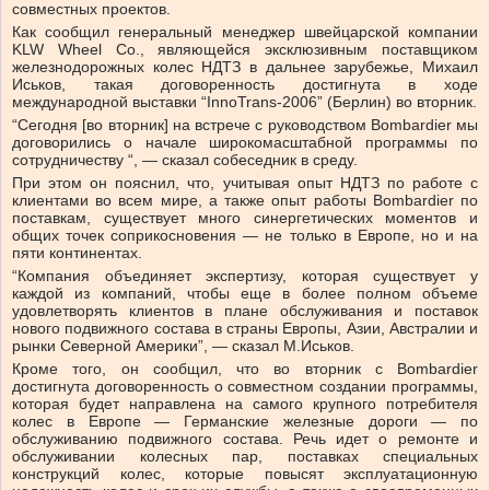
совместных проектов.
Как сообщил генеральный менеджер швейцарской компании
KLW Wheel Co., являющейся эксклюзивным поставщиком
железнодорожных колес НДТЗ в дальнее зарубежье, Михаил
Иськов, такая договоренность достигнута в ходе
международной выставки “InnoTrans-2006” (Берлин) во вторник.
“Сегодня [во вторник] на встрече с руководством Bombardier мы
договорились о начале широкомасштабной программы по
сотрудничеству “, — сказал собеседник в среду.
При этом он пояснил, что, учитывая опыт НДТЗ по работе с
клиентами во всем мире, а также опыт работы Bombardier по
поставкам, существует много синергетических моментов и
общих точек соприкосновения — не только в Европе, но и на
пяти континентах.
“Компания объединяет экспертизу, которая существует у
каждой из компаний, чтобы еще в более полном объеме
удовлетворять клиентов в плане обслуживания и поставок
нового подвижного состава в страны Европы, Азии, Австралии и
рынки Северной Америки”, — сказал М.Иськов.
Кроме того, он сообщил, что во вторник с Bombardier
достигнута договоренность о совместном создании программы,
которая будет направлена на самого крупного потребителя
колес в Европе — Германские железные дороги — по
обслуживанию подвижного состава. Речь идет о ремонте и
обслуживании колесных пар, поставках специальных
конструкций колес, которые повысят эксплуатационную