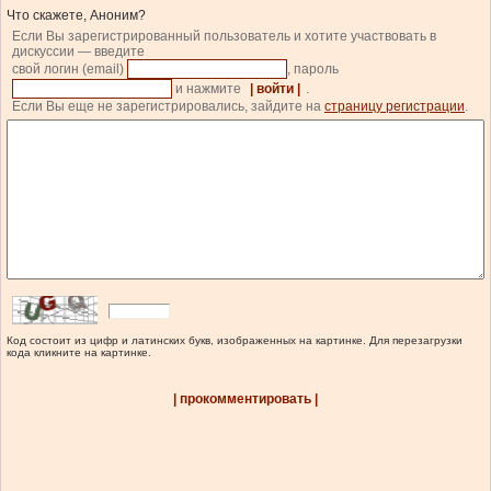
Что скажете, Аноним?
Если Вы зарегистрированный пользователь и хотите участвовать в
дискуссии — введите
свой логин (email)
, пароль
и нажмите
| войти |
.
Если Вы еще не зарегистрировались, зайдите на
страницу регистрации
.
Код состоит из цифр и латинских букв, изображенных на картинке. Для перезагрузки
кода кликните на картинке.
| прокомментировать |