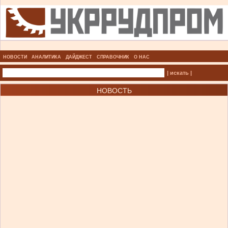
НОВОСТИ
АНАЛИТИКА
ДАЙДЖЕСТ
СПРАВОЧНИК
О НАС
| искать |
НОВОСТЬ