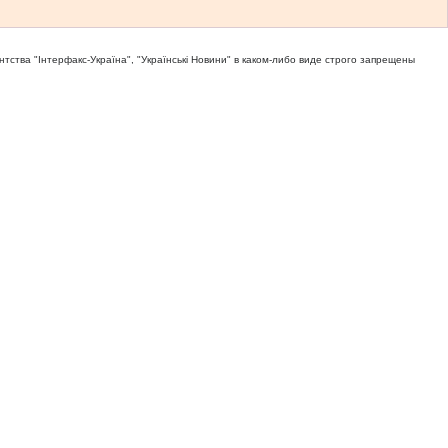
тва "Iнтерфакс-Україна", "Українськi Новини" в каком-либо виде строго запрещены