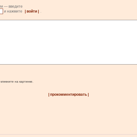
ии — введите
и нажмите
| войти |
.
 кликните на картинке.
| прокомментировать |