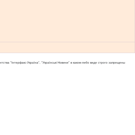
тва "Iнтерфакс-Україна", "Українськi Новини" в каком-либо виде строго запрещены