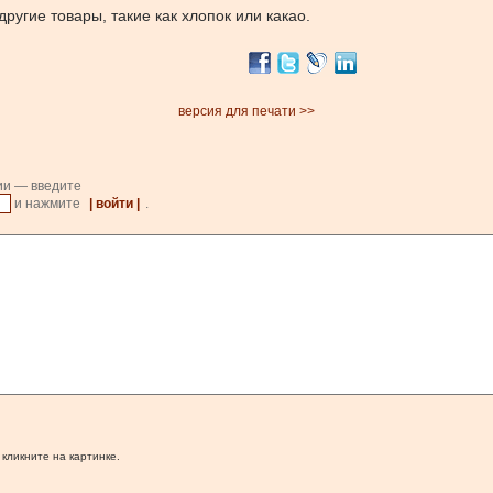
ругие товары, такие как хлопок или какао.
версия для печати >>
ии — введите
и нажмите
| войти |
.
 кликните на картинке.