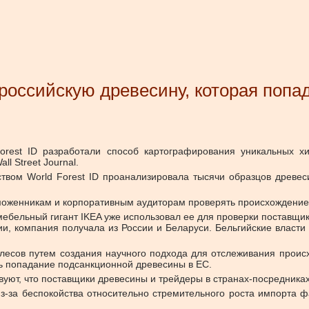
оссийскую древесину, которая попад
rest ID разработали способ картографирования уникальных хи
ll Street Journal.
ством World Forest ID проанализировала тысячи образцов древес
таможенникам и корпоративным аудиторам проверять происхождение
 мебельный гигант IKEA уже использовал ее для проверки поставщи
и, компания получала из России и Беларуси. Бельгийские власти 
ку лесов путем создания научного подхода для отслеживания про
ть попадание подсанкционной древесины в ЕС.
вуют, что поставщики древесины и трейдеры в странах-посредниках
з-за беспокойства относительно стремительного роста импорта ф