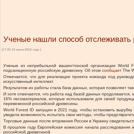
Ученые нашли способ отслеживать р
[17:00 10 июня 2024 года ]
Ученые из неприбыльной вашингтонской организации World Fo
подсанкционную российскую древесину.
Об этом
сообщает
The Wa
Отмечается, что для реализации проекта команда под руковод
искусственный интеллект.
Результатом их работы стала база данных, которая позволяет 
И хотя отмечается, что работа над базой данных продолжается,
16% лесоматериалов, которые использовали для своей продукци
перевезенной российской древесины.
World Forest ID запущен в 2021 году, чтобы остановить выруб
увидела возможность испытать свои методы, чтобы предотврати
Торговые данные после вторжения России в Украину свидетельст
В прошлом году Европейская комиссия начала расследование и
российской древесиной.