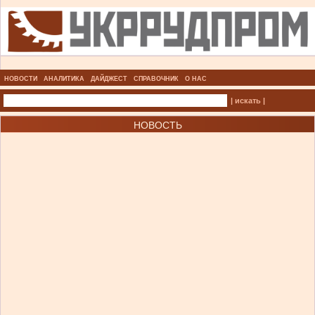
НОВОСТИ
АНАЛИТИКА
ДАЙДЖЕСТ
СПРАВОЧНИК
О НАС
| искать |
НОВОСТЬ