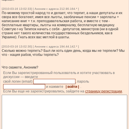
[2010-03-16 13:02:33] [ Аноним с адреса 212.90.164.* ]
По-момему простой народ то и делает, что терпит, а наши депутаты и их
свора все богатеют, имея все льготы, заоблачные пенсии + зарплаты +
написание книг + т.н. преподавательская работа, и вместе с тем -
бесплатные квартиры, льготы на коммуналку, бесплатную медицину.
Советую г-ну Тигипок начать с себя - депутатов, министров (ни в одной
стране нет такого количества государственных бездельников, как в
Украине). Гнать всех вас метлой в шахты.
[2010-03-16 13:02:30] [ Аноним с адреса 194.44.142.* ]
Сколько можно терпеть? Был ли хоть один день, когда мы не терпели? Мы
что - нация рабов, чтобы терпеть?
Что скажете, Аноним?
Если Вы зарегистрированный пользователь и хотите участвовать в
дискуссии — введите
свой логин (email)
, пароль
и нажмите
| войти |
.
Если Вы еще не зарегистрировались, зайдите на
страницу регистрации
.