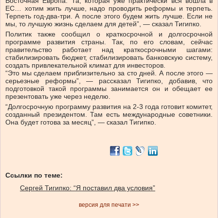
Восточная Европа. Та, которая уже практически вся вошла в
ЕС… хотим жить лучше, надо проводить реформы и терпеть.
Терпеть год-два-три. А после этого будем жить лучше. Если не
мы, то лучшую жизнь сделаем для детей”, — сказал Тигипко.
Политик также сообщил о краткосрочной и долгосрочной
программе развития страны. Так, по его словам, сейчас
правительство работает над краткосрочными шагами:
стабилизировать бюджет, стабилизировать банковскую систему,
создать привлекательной климат для инвесторов.
“Это мы сделаем приблизительно за сто дней. А после этого —
серьезные реформы”, — рассказал Тигипко, добавив, что
подготовкой такой программы занимается он и обещает ее
презентовать уже через неделю.
“Долгосрочную программу развития на 2-3 года готовит комитет,
созданный президентом. Там есть международные советники.
Она будет готова за месяц”, — сказал Тигипко.
Ссылки по теме:
Сергей Тигипко: “Я поставил два условия”
версия для печати >>