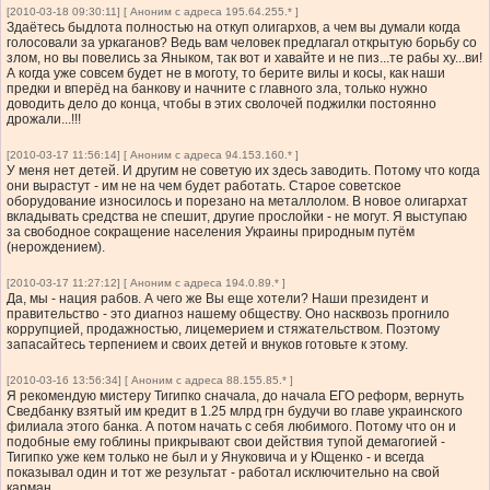
[2010-03-18 09:30:11] [ Аноним с адреса 195.64.255.* ]
Здаётесь быдлота полностью на откуп олигархов, а чем вы думали когда
голосовали за уркаганов? Ведь вам человек предлагал открытую борьбу со
злом, но вы повелись за Яныком, так вот и хавайте и не пиз...те рабы ху...ви!
А когда уже совсем будет не в моготу, то берите вилы и косы, как наши
предки и вперёд на банкову и начните с главного зла, только нужно
доводить дело до конца, чтобы в этих сволочей поджилки постоянно
дрожали...!!!
[2010-03-17 11:56:14] [ Аноним с адреса 94.153.160.* ]
У меня нет детей. И другим не советую их здесь заводить. Потому что когда
они вырастут - им не на чем будет работать. Старое советское
оборудование износилось и порезано на металлолом. В новое олигархат
вкладывать средства не спешит, другие прослойки - не могут. Я выступаю
за свободное сокращение населения Украины природным путём
(нерождением).
[2010-03-17 11:27:12] [ Аноним с адреса 194.0.89.* ]
Да, мы - нация рабов. А чего же Вы еще хотели? Наши президент и
правительство - это диагноз нашему обществу. Оно насквозь прогнило
коррупцией, продажностью, лицемерием и стяжательством. Поэтому
запасайтесь терпением и своих детей и внуков готовьте к этому.
[2010-03-16 13:56:34] [ Аноним с адреса 88.155.85.* ]
Я рекомендую мистеру Тигипко сначала, до начала ЕГО реформ, вернуть
Сведбанку взятый им кредит в 1.25 млрд грн будучи во главе украинского
филиала этого банка. А потом начать с себя любимого. Потому что он и
подобные ему гоблины прикрывают свои действия тупой демагогией -
Тигипко уже кем только не был и у Януковича и у Ющенко - и всегда
показывал один и тот же результат - работал исключительно на свой
карман.