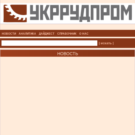
НОВОСТИ
АНАЛИТИКА
ДАЙДЖЕСТ
СПРАВОЧНИК
О НАС
| искать |
НОВОСТЬ