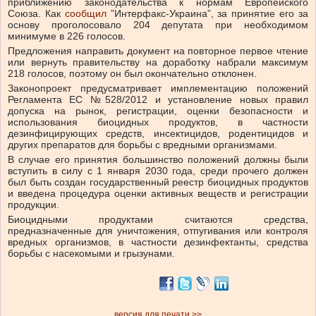
приближению законодательства к нормам Европейского
Союза. Как
сообщил
”Интерфакс-Украина”, за принятие его за
основу проголосовало 204 депутата при необходимом
минимуме в 226 голосов.
Предложения направить документ на повторное первое чтение
или вернуть правительству на доработку набрали максимум
218 голосов, поэтому он был окончательно отклонен.
Законопроект предусматривает имплементацию положений
Регламента ЕС №528/2012 и установление новых правил
допуска на рынок, регистрации, оценки безопасности и
использования биоцидных продуктов, в частности
дезинфицирующих средств, инсектицидов, родентицидов и
других препаратов для борьбы с вредными организмами.
В случае его принятия большинство положений должны были
вступить в силу с 1 января 2030 года, среди прочего должен
был быть создан государственный реестр биоцидных продуктов
и введена процедура оценки активных веществ и регистрации
продукции.
Биоцидными продуктами считаются средства,
предназначенные для уничтожения, отпугивания или контроля
вредных организмов, в частности дезинфектанты, средства
борьбы с насекомыми и грызунами.
версия для печати >>