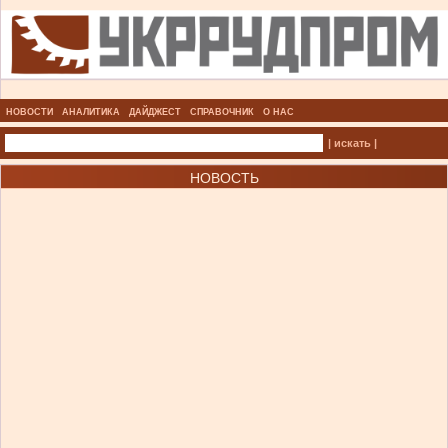
НОВОСТИ
АНАЛИТИКА
ДАЙДЖЕСТ
СПРАВОЧНИК
О НАС
| искать |
НОВОСТЬ