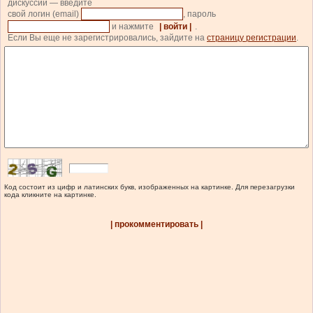
дискуссии — введите
свой логин (email)
, пароль
и нажмите
| войти |
.
Если Вы еще не зарегистрировались, зайдите на
страницу регистрации
.
Код состоит из цифр и латинских букв, изображенных на картинке. Для перезагрузки
кода кликните на картинке.
| прокомментировать |