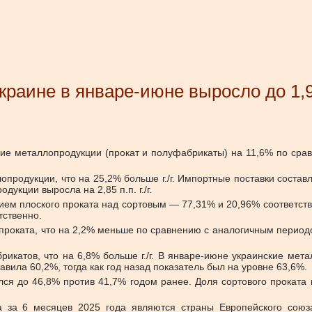
раине в январе-июне выросло до 1,
ие металлопродукции (прокат и полуфабрикаты) на 11,6% по сра
опродукции, что на 25,2% больше г./г. Импортные поставки соста
кции выросла на 2,85 п.п. г./г.
ем плоского проката над сортовым — 77,31% и 20,96% соответств
тственно.
 проката, что на 2,2% меньше по сравнению с аналогичным период
икатов, что на 6,8% больше г./г. В январе-июне украинские мета
ила 60,2%, тогда как год назад показатель был на уровне 63,6%.
лся до 46,8% против 41,7% годом ранее. Доля сортового проката 
 за 6 месяцев 2025 года являются страны Европейского союза