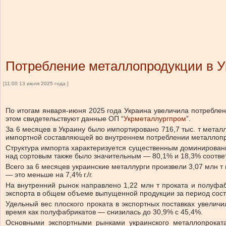
Потребление металлопродукции в Ук
[11:00 13 июля 2025 года ]
По итогам января-июня 2025 года Украина увеличила потреблен
этом свидетельствуют данные ОП “
Укрметаллургпром
”.
За 6 месяцев в Украину было импортировано 716,7 тыс. т металл
импортной составляющей во внутреннем потреблении металлопроду
Структура импорта характеризуется существенным доминировани
над сортовым также было значительным — 80,1% и 18,3% соотве
Всего за 6 месяцев украинские металлурги произвели 3,07 млн т
— это меньше на 7,4% г./г.
На внутренний рынок направлено 1,22 млн т проката и полуфабр
экспорта в общем объеме выпущенной продукции за период состав
Удельный вес плоского проката в экспортных поставках увеличи
время как полуфабрикатов — снизилась до 30,9% с 45,4%.
Основными экспортными рынками украинского металлопроката