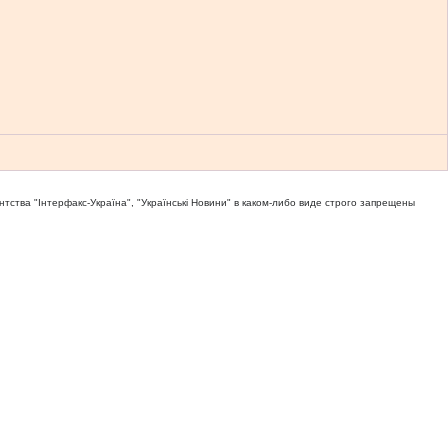
тва "Iнтерфакс-Україна", "Українськi Новини" в каком-либо виде строго запрещены