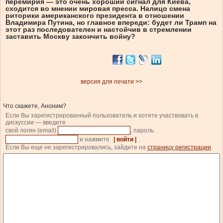
перемирия — это очень хороший сигнал для Киева,
сходится во мнении мировая пресса. Налицо смена
риторики американского президента в отношении
Владимира Путина, но главное впереди: будет ли Трамп на
этот раз последователен и настойчив в стремлении
заставить Москву закончить войну?
версия для печати >>
Что скажете, Аноним?
Если Вы зарегистрированный пользователь и хотите участвовать в
дискуссии — введите
свой логин (email)
, пароль
и нажмите
| войти |
.
Если Вы еще не зарегистрировались, зайдите на
страницу регистрации
.