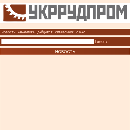
НОВОСТИ
АНАЛИТИКА
ДАЙДЖЕСТ
СПРАВОЧНИК
О НАС
| искать |
НОВОСТЬ