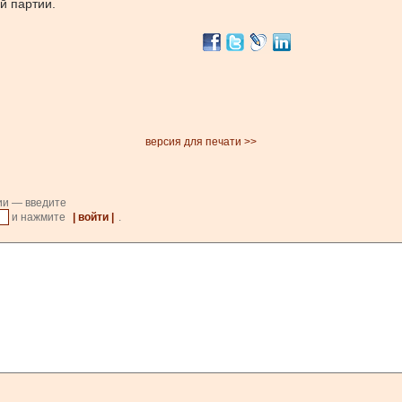
й партии.
версия для печати >>
ии — введите
и нажмите
| войти |
.