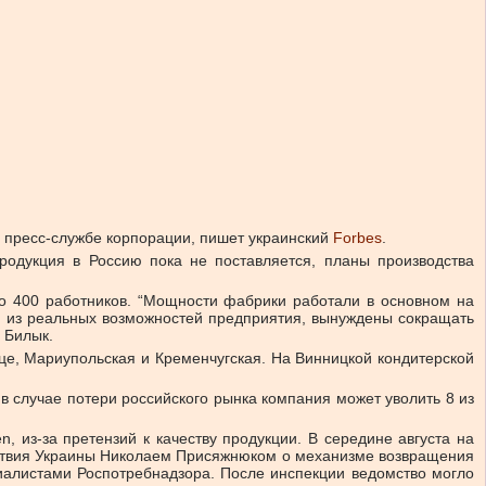
 пресс-службе корпорации, пишет украинский
Forbes
.
продукция в Россию пока не поставляется, планы производства
ло 400 работников. “Мощности фабрики работали в основном на
дя из реальных возможностей предприятия, вынуждены сокращать
 Билык.
це, Мариупольская и Кременчугская. На Винницкой кондитерской
в случае потери российского рынка компания может уволить 8 из
 из-за претензий к качеству продукции. В середине августа на
ьствия Украины Николаем Присяжнюком о механизме возвращения
циалистами Роспотребнадзора. После инспекции ведомство могло