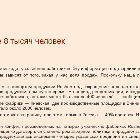
 8 тысяч человек
роисходят увольнения работников. Эту информацию подтвердили в
ые зависят от того, какая у нас доля продаж. Поскольку наша 
лем с экспортом продукции Roshen под сокращение подпало око
ов продукции, нам нужно время. На период реорганизации, исхо
 работников, но таких может быть около 400 человек”, — сообщил
ие фабрики — Киевская, две производственные площадки в Винни
ало около 2000 человек.
ртирует за границу, при этом только в Россию — 40% поставок. И 
и конфет, произведенных на четырех украинских фабриках Roshen,
Онищенко договорился с министром аграрной политики и продовол
 предполагалась инспекция четырех украинских предприятий спе