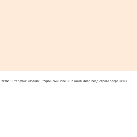
тва "Iнтерфакс-Україна", "Українськi Новини" в каком-либо виде строго запрещены