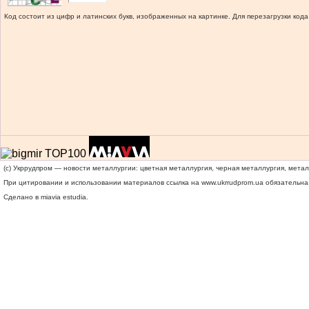
Код состоит из цифр и латинских букв, изображенных на картинке. Для перезагрузки кода
(c) Укррудпром — новости металлургии: цветная металлургия, черная металлургия, мета
При цитировании и использовании материалов ссылка на
www.ukrrudprom.ua
обязательна.
Сделано в miavia estudia.