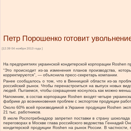
Петр Порошенко готовит увольнение
[12:39 04 ноября 2013 года ]
На предприятиях украинской кондитерской корпорации Roshen п
“Это происходит из-за изменения планов производства, котор
корректируются”, — объяснила пресс-секретарь компании.
Ранее сообщалось о том, что в Винницкой области из-за проб
российский рынок. Чтобы перенастроиться на выпуск новых вид
людей. Пытаемся, чтобы сокращение коснулось как можно меньше
Напомним, в состав корпорации Roshen входят четыре украинск
фабрике до возникновения проблем с экспортом продукции работ
Около 60% всей производимой в Украине продукции Roshen экспо
21 тыс. работников.
В июле Роспотребнадзор запретил поставки в страну шоколада 
переговорах в Москве глава российского ведомства Геннадий 
кондитерской продукции Roshen на рынок России. В частности,