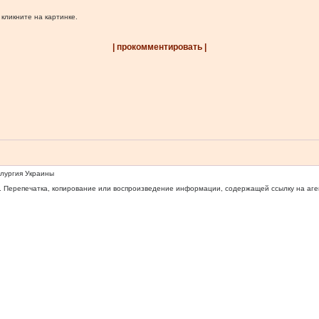
 кликните на картинке.
| прокомментировать |
ллургия Украины
 Перепечатка, копирование или воспроизведение информации, содержащей ссылку на агентс