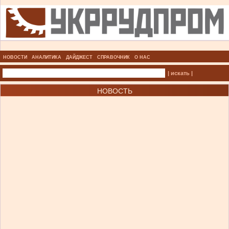
НОВОСТИ
АНАЛИТИКА
ДАЙДЖЕСТ
СПРАВОЧНИК
О НАС
| искать |
НОВОСТЬ