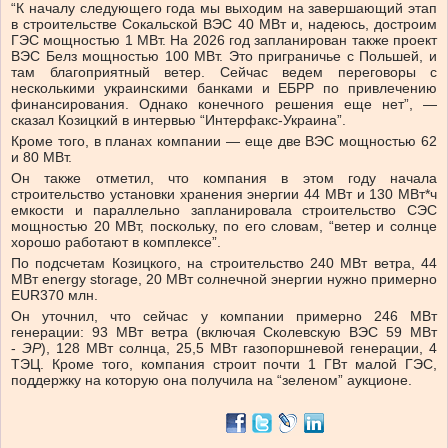
“К началу следующего года мы выходим на завершающий этап
в строительстве Сокальской ВЭС 40 МВт и, надеюсь, достроим
ГЭС мощностью 1 МВт. На 2026 год запланирован также проект
ВЭС Белз мощностью 100 МВт. Это приграничье с Польшей, и
там благоприятный ветер. Сейчас ведем переговоры с
несколькими украинскими банками и ЕБРР по привлечению
финансирования. Однако конечного решения еще нет”, —
сказал Козицкий в интервью “Интерфакс-Украина”.
Кроме того, в планах компании — еще две ВЭС мощностью 62
и 80 МВт.
Он также отметил, что компания в этом году начала
строительство установки хранения энергии 44 МВт и 130 МВт*ч
емкости и параллельно запланировала строительство СЭС
мощностью 20 МВт, поскольку, по его словам, “ветер и солнце
хорошо работают в комплексе”.
По подсчетам Козицкого, на строительство 240 МВт ветра, 44
МВт energy storage, 20 МВт солнечной энергии нужно примерно
EUR370 млн.
Он уточнил, что сейчас у компании примерно 246 МВт
генерации: 93 МВт ветра (включая Сколевскую ВЭС 59 МВт
-
ЭР
), 128 МВт солнца, 25,5 МВт газопоршневой генерации, 4
ТЭЦ. Кроме того, компания строит почти 1 ГВт малой ГЭС,
поддержку на которую она получила на “зеленом” аукционе.