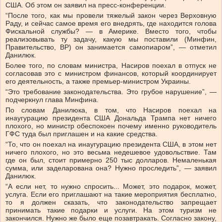
США. Об этом он заявил на пресс-конференции.
“После того, как мы провели тяжелый закон через Верховную
Раду, и сейчас самое время его внедрять, где находится голова
Фискальной службы? — в Америке. Вместо того, чтобы
реализовывать ту задачу, какую мы поставили (Минфин,
Правительство, ВР) он занимается самопиаром”, — отметил
Данилюк.
Более того, по словам министра, Насиров поехал в отпуск не
согласовав это с министром финансов, который координирует
его деятельность, а также премьер-министром Украины.
“Это требование законодательства. Это грубое нарушение”, —
подчеркнул глава Минфина.
По словам Данилюка, в том, что Насиров поехал на
инаугурацию президента США Дональда Трампа нет ничего
плохого, но министр обеспокоен почему именно руководитель
ГФС туда был приглашен и на какие средства.
“То, что он поехал на инаугурацию президента США, в этом нет
ничего плохого, но это весьма недешевое удовольствие. Там
где он был, стоит примерно 250 тыс долларов. Немаленькая
сумма, или заделарована она? Нужно проследить”, — заявил
Данилюк.
“А если нет, то нужно спросить... Может, это подарок, может,
услуга. Если его приглашают на такие мероприятия бесплатно,
то я должен сказать, что законодательство запрещает
принимать такие подарки и услуги. На этом туризм не
закончился. Нужно же было еще позавтракать. Согласно закону,