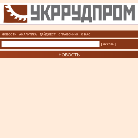
НОВОСТИ
АНАЛИТИКА
ДАЙДЖЕСТ
СПРАВОЧНИК
О НАС
| искать |
НОВОСТЬ