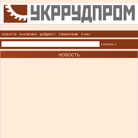
НОВОСТИ
АНАЛИТИКА
ДАЙДЖЕСТ
СПРАВОЧНИК
О НАС
| искать |
НОВОСТЬ