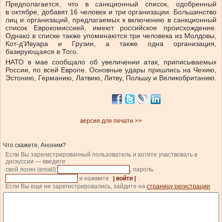
Предполагается, что в санкционный список, одобренный
в октябре, добавят 16 человек и три организации. Большинство
лиц и организаций, предлагаемых к включению в санкционный
список Еврокомиссией, имеют российское происхождение.
Однако в списке также упоминаются три человека из Молдовы,
Кот-д’Ивуара и Грузии, а также одна организация,
базирующаяся в Того.
НАТО в мае сообщало об увеличении атак, приписываемых
России, по всей Европе. Основные удары пришлись на Чехию,
Эстонию, Германию, Латвию, Литву, Польшу и Великобританию.
версия для печати >>
Что скажете, Аноним?
Если Вы зарегистрированный пользователь и хотите участвовать в
дискуссии — введите
свой логин (email)
, пароль
и нажмите
| войти |
.
Если Вы еще не зарегистрировались, зайдите на
страницу регистрации
.