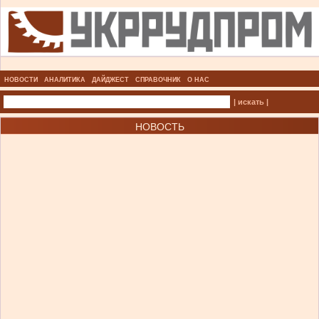
НОВОСТИ
АНАЛИТИКА
ДАЙДЖЕСТ
СПРАВОЧНИК
О НАС
| искать |
НОВОСТЬ