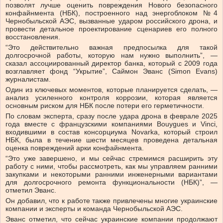
позволят лучше оценить повреждения Нового безопасного
конфайнмента (НБК), построенного над энергоблоком №4
Чернобыльской АЭС, вызванные ударом российского дрона, и
провести детальное проектирование сценариев его полного
восстановления.
“Это действительно важная предпосылка для такой
долгосрочной работы, которую нам нужно выполнить”, —
сказал ассоциированный директор банка, который с 2009 года
возглавляет фонд “Укрытие”, Саймон Эванс (Simon Evans)
журналистам.
Один из ключевых моментов, которые планируется сделать, —
анализ усиленного контроля коррозии, которая является
основным риском для НБК после потери его герметичности.
По словам эксперта, сразу после удара дрона в феврале 2025
года вместе с французскими компаниями Bouygues и Vinci,
входившими в состав консорциума Novarka, который строил
НБК, была в течение шести месяцев проведена детальная
оценка повреждений арки конфайнмента.
“Это уже завершено, и мы сейчас стремимся расширить эту
работу с ними, чтобы рассмотреть, как мы управляем ранними
закупками и некоторыми ранними инженерными вариантами
для долгосрочного ремонта функциональности (НБК)”, —
отметил Эванс.
Он добавил, что к работе также привлечены многие украинские
компании и эксперты и команда Чернобыльской АЭС.
Эванс отметил, что сейчас украинские компании продолжают