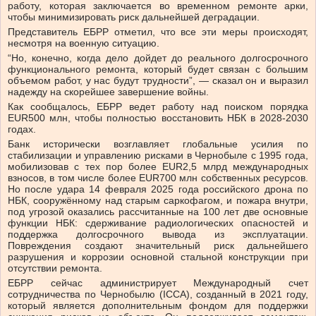
работу, которая заключается во временном ремонте арки,
чтобы минимизировать риск дальнейшей деградации.
Представитель ЕБРР отметил, что все эти меры происходят,
несмотря на военную ситуацию.
“Но, конечно, когда дело дойдет до реального долгосрочного
функционального ремонта, который будет связан с большим
объемом работ, у нас будут трудности”, — сказал он и выразил
надежду на скорейшее завершение войны.
Как сообщалось, ЕБРР ведет работу над поиском порядка
EUR500 млн, чтобы полностью восстановить НБК в 2028-2030
годах.
Банк исторически возглавляет глобальные усилия по
стабилизации и управлению рисками в Чернобыле с 1995 года,
мобилизовав с тех пор более EUR2,5 млрд международных
взносов, в том числе более EUR700 млн собственных ресурсов.
Но после удара 14 февраля 2025 года российского дрона по
НБК, сооружённому над старым саркофагом, и пожара внутри,
под угрозой оказались рассчитанные на 100 лет две основные
функции НБК: сдерживание радиологических опасностей и
поддержка долгосрочного вывода из эксплуатации.
Повреждения создают значительный риск дальнейшего
разрушения и коррозии основной стальной конструкции при
отсутствии ремонта.
ЕБРР сейчас администрирует Международный счет
сотрудничества по Чернобылю (ICCA), созданный в 2021 году,
который является дополнительным фондом для поддержки