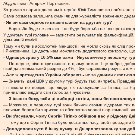
Абдулліним і Андрієм Портновим.
Затримка з оприлюдненням інтерв'ю Юлії Тимошенко пов'язана з в
Сама розмова залишила сумні як для журналіста враження: дедал
- Як ви самі оцінюєте власні шанси на другий тур?
— Боротьба буде не легкою. І це буде боротьба не так проти кан
У другому турі головне — захистити результат від фальсифікацій
дільничній комісії.
Тому ми були в абсолютній меншості і не могли скрізь як слід про
і Януковичем. Це дасть нам можливість додаткового контролю, щ
- Однак розрив у 10,5% між вами і Януковичем у першому ту
— По-перше, нічого критичного в цьому немає. І це добре, добре 
який дав мінімальний розрив до 4%, і був справжнім результатом 
- Але ж президента України обирають не за даними екзит-пол
— Значить, дані ЦВК у другому турі будуть такі, як треба. Правдиві
І я ніколи не повірю, що люди, які голосували за Тігіпка, за 
принизливо віддати свій голос за Януковича.
—
З іншого боку, якби ці виборці хотіли, вони би проголосув
— Можливо, в першому турі вони бачили своїми лідерами тих політ
плечами боротьби з кризою та абсолютно чорної піар-кампанії, я
- Ви з'ясували, чому Сергій Тігіпко обійшов вас у рідному Д
— Тому що в Сергія Тігіпка було достатньо часу, щоб проводити ба
- Доводилося чути й іншу думку: в Дніпропетровську так доб