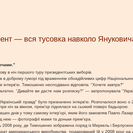
ент — вся тусовка навколо Януковича
ечами.”
ву в ніч першого туру президентських виборів.
ула в доброму гуморі під враженням обнадійливих цифр Національног
е інтерв'ю. Тимошенко несподівано відповіла: “Хочете завтра?”
ьтатно. “Давайте ви дасте нам розписку?” — запропонувала “Укра
ра “Українській правді” було призначено інтерв'ю. Розпочалося воно
при ніч за вікном, прем'єр піднялася на сьомий поверх бадьорою.
наших днів у тому самому інтер'єрі, яким його замовляв Павло Лазар
ід нею — фотографії мами та доньки прем'єра.
ь 2008 року, де Тимошенко зображена поряд із Меркель і Берлусконі
арат американського виробництва, подарований їй у 2008 році 