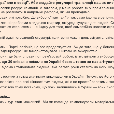
раїною в серці”. Або згадайте регулярні трансляції ваших вист
овий ресурс кампанії. А загалом, у мене робота як у прем'єр-мініст
і, не розвивати ті напрямки реформ, які ми проводимо.
ави, які потрібно. До виборчої кампанії я так само їздила в регіони.
и-чез-ні проблеми з видачею квартир, які уряд купував для людей!
ються старі схеми. І я їжджу для того, щоб самостійно навести скрі
?
 адміністративній структурі, коли вони кожен день звітують, скіл
рольні Партії регіонів, це все продовжується. Аж до того, що у Доне
“адмінресурс” не використовувала. І ніколи не використаю.
гіони, де були справи по прем'єрській роботі, із зустрічами з вибор
що 30 співаків поїхали по Україні безкоштовно за вас агітуват
ідома і талановита людина, яка багато років ставить на ноги шоу-б
і стосунки з усіма значимим виконавцями в Україні. По-суті, це його
повісти про свої цінності тим людям, які є не просто” золотими го
 протистою тому поганому, що поки залишилось в Україні — вони сьо
ків...
акий тур став можливий. Ми як команда компенсували матеріальн