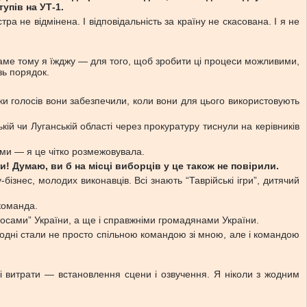
упів на УТ-1.
ра не відмінена. І відповідальність за країну не скасована. І я не
 Саме тому я їжджу — для того, щоб зробити ці процеси можливими,
зь порядок.
ьки голосів вони забезпечили, коли вони для цього використовують
цькій чи Луганській області через прокуратуру тиснули на керівників
цями — я це чітко розмежовувала.
и! Думаю, ви б на місці виборців у це також не повірили.
ізнес, молодих виконавців. Всі знають “Таврійські ігри”, дитячий
 команда.
лосами” України, а ще і справжніми громадянами України.
годні стали не просто спільною командою зі мною, але і командою
і витрати — встановлення сцени і озвучення. Я ніколи з жодним