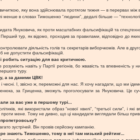
ичиткою, яку вона здійснювала протягом тижня — в перервах між ви
і менше в словах Тимошенко “людини”, дедалі більше — “технології
дидата Януковича, як проти масштабних фальсифікацій та спецтехно
. Перший тур, як відомо, проходив за правилами, відповідно до яки
контролювати діяльність голів та секретарів виборчкомів. Але в др
об не допустити фальсифікацій.
рі робить ситуацію для вас критичною.
розуміють навіть у Партії регіонів, бо жвавість та впевненість у
першого туру.
у, а за даними ЦВК!
 і чесні. І, звісно ж, переможні для нас. Я хочу нагадати, що ми ід
Яценюка, за Гриценка, зможуть проголосувати за Януковича. Це суч
али за вас уже в першому турі...
иків, які використали образ “нової хвилі”, “третьої сили”, і які
к проти мене. Тому не дивно, що ці кандидати виглядали більш при
ніпропетровську?
гато зустрічей. Він провів серйозну кампанію.
ре знають Тимошенко, тому в неї там низький рейтинг...