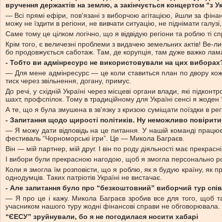
вручення держактів на землю, а закінчується концертом “з Ук
— Всі прямі ефіри, пов'язані з виборчою агітацією, йшли за фінанс
можу не їздити в регіони, не вивчати ситуацію, не піднімати галуз
Саме тому це цілком логічно, що я відвідую регіони та роблю ті спр
Крім того, є величезні проблеми з видачею земельних актів! Ве-л
бо продовжується саботаж. Там, де корупція, там дуже важко лама
- Тобто ви адмінресурс не використовували на цих виборах
— Для мене адмінресурс — це коли ставиться план по двору кожній
тиск через звільнення, догану, примус.
До речі, у східній Україні через місцеві органи влади, які підконт
шахт, профспілок. Тому в традиційному для Україні сенсі я жоден 
А те, що я була змушена в зв'язку з кризою суміщати поїздки в ре
- Запитання щодо щирості політиків. Ну неможливо повірити, 
— Я можу дати відповідь на це питання. У нашій команді працює в
фестиваль “Чорноморські ігри”. Це — Микола Баграєв.
Він — мій партнер, мій друг. І він по роду діяльності має прекрасн
І вибори були прекрасною нагодою, щоб я змогла персонально роз
Коли я змогла їм розповісти, що я роблю, як я будую країну, як
однодумців. Таких патріотів Україні не вистачає.
- Але запитання було про “безкоштовний” виборчий тур співа
— Я про це і кажу. Микола Баграєв зробив все для того, щоб т
учасником нашого туру жодні фінансові справи не обговорювала.
“ЄЕСУ” зруйнували, бо я не погодилася носити хабарі