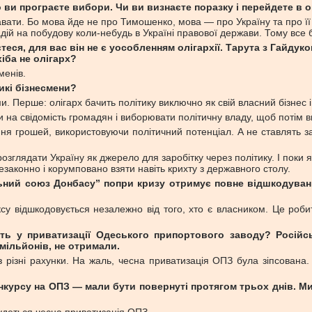
о ви програєте вибори. Чи ви визнаєте поразку і перейдете в 
ати. Бо мова йде не про Тимошенко, мова — про Україну та про її 
адій на побудову коли-небудь в Україні правової держави. Тому все 
єтеся, для вас він не є уособленням олігархії. Тарута з Гайду
іба не олігарх?
менів.
ликі бізнесмени?
. Перше: олігарх бачить політику виключно як свій власний бізнес 
 на свідомість громадян і виборювати політичну владу, щоб потім в
яння грошей, використовуючи політичний потенціал. А не ставлять з
розглядати Україну як джерело для заробітку через політику. І поки 
езаконно і корумповано взяти навіть крихту з державного столу.
льний союз Донбасу” попри кризу отримує повне відшкодуван
у відшкодовується незалежно від того, хто є власником. Це роби
асть у приватизації Одеського припортового заводу? Російс
 мільйонів, не отримали.
з різні рахунки. На жаль, чесна приватизація ОПЗ була зіпсована.
онкурсу на ОПЗ — мали бути повернуті протягом трьох днів. Ми