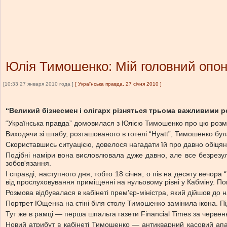
Юлія Тимошенко: Мій головний опон
[10:33 27 января 2010 года ]
[
Українська правда, 27 січня 2010
]
“Великий бізнесмен і олігарх різняться трьома важливими р
“Українська правда” домовилася з Юлією Тимошенко про цю розмо
Виходячи зі штабу, розташованого в готелі “Hyatt”, Тимошенко б
Скориставшись ситуацією, довелося нагадати їй про давно обіцян
Подібні наміри вона висловлювала дуже давно, але все безрезул
зобов'язання.
І справді, наступного дня, тобто 18 січня, о пів на десяту вечо
від прослуховування приміщенні на нульовому рівні у Кабміну. По
Розмова відбувалася в кабінеті прем'єр-міністра, який дійшов до 
Портрет Ющенка на стіні біля столу Тимошенко замінила ікона. П
Тут же в рамці — перша шпальта газети Financial Times за червен
Новий атрибут в кабінеті Тимошенко — антикварний касовий ап