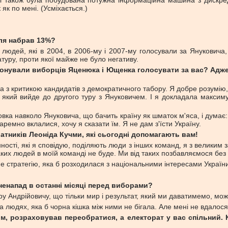
асті також була побудована потужна інформаційна машина з дискре
к по мені. (Усміхається.)
нуля набрав 13%?
 людей, які в 2004, в 2006-му і 2007-му голосували за Януковича,
туру, проти якої майже не було негативу.
ереконували виборців Яценюка і Ющенка голосувати за вас? Ад
ла з критикою кандидатів з демократичного табору. Я добре розумі
 який вийде до другого туру з Януковичем. І я докладала максиму
ка навколо Януковича, що бачить країну як шматок м'яса, і думає: 
аремно вклалися, хочу я сказати їм. Я не дам з'їсти Україну.
ратників Леоніда Кучми, які сьогодні допомагають вам!
нності, які я сповідую, поділяють люди з інших команд, я з великим
аких людей в моїй команді не буде. Ми від таких позбавляємося без
име стратегію, яка б розходилася з національними інтересами Україн
енапад в останні місяці перед виборами?
ру Андрійовичу, що тільки мир і результат, який ми даватимемо, мож
людях, яка б чорна кішка між ними не бігала. Але мені не вдалося 
ом, розраховував переобратися, а електорат у вас спільний. 