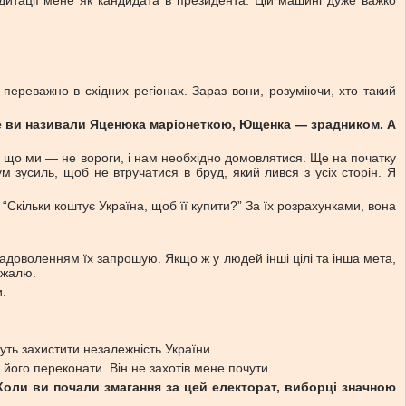
дитації мене як кандидата в президента. Цій машині дуже важко
 переважно в східних регіонах. Зараз вони, розуміючи, хто такий
же ви називали Яценюка маріонеткою, Ющенка — зрадником. А
ю, що ми — не вороги, і нам необхідно домовлятися. Ще на початку
м зусиль, щоб не втручатися в бруд, який лився з усіх сторін. Я
“Скільки коштує Україна, щоб її купити?” За їх розрахунками, вона
 задоволенням їх запрошую. Якщо ж у людей інші цілі та інша мета,
 жалю.
и.
уть захистити незалежність України.
його переконати. Він не захотів мене почути.
Коли ви почали змагання за цей електорат, виборці значною