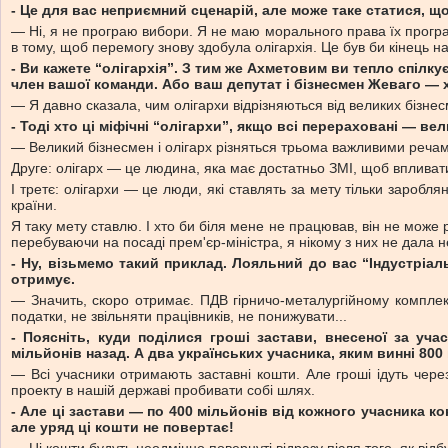
- Це для вас неприємний сценарій, але може таке статися, щ
— Ні, я не програю вибори. Я не маю морального права їх програв
в тому, щоб перемогу знову здобула олігархія. Це був би кінець н
- Ви кажете “олігархія”. З тим же Ахметовим ви тепло спілку
член вашої команди. Або ваш депутат і бізнесмен Жеваго — х
— Я давно сказала, чим олігархи відрізняються від великих бізнес
- Тоді хто ці міфічні “олігархи”, якщо всі перераховані — ве
— Великий бізнесмен і олігарх різняться трьома важливими речами
Друге: олігарх — це людина, яка має достатньо ЗМІ, щоб впливати
І третє: олігархи — це люди, які ставлять за мету тільки заробл
країни.
Я таку мету ставлю. І хто би біля мене не працював, він не може 
перебуваючи на посаді прем'єр-міністра, я нікому з них не дала н
- Ну, візьмемо такий приклад. Лояльний до вас “Індустріа
отримує.
— Значить, скоро отримає. ПДВ гірничо-металургійному комплекс
податки, не звільняти працівників, не понижувати...
- Поясніть, куди поділися гроші застави, внесеної за уч
мільйонів назад. А два українських учасника, яким винні 800
— Всі учасники отримають заставні кошти. Але гроші ідуть чере
проекту в нашій державі пробивати собі шлях.
- Але ці застави — по 400 мільйонів від кожного учасника к
але уряд ці кошти не повертає!