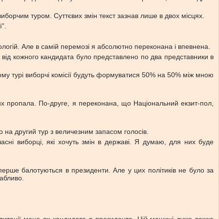
борчим туром. Суттєвих змін текст зазнав лише в двох місцях.
”.
логій. Але в самій перемозі я абсолютно переконана і впевнена.
х від кожного кандидата було представлено по два представники в
угому турі виборчі комісії будуть формуватися 50% на 50% між мною
 них пропала. По-друге, я переконана, що Національний екзит-пол,
емо на другий тур з величезним запасом голосів.
асні виборці, які хочуть змін в державі. Я думаю, для них буде
 вперше балотуються в президенти. Але у цих політиків не було за
вабливо.