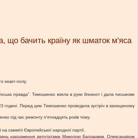
, що бачить країну як шматок м'яса
о екзит-полу.
їнська правда”. Тимошенко взяла в руки блокнот і дала письмове
 о 23 годині. Перед цим Тимошенко проводила зустріч в захищеному
енко під час ремонту п'ятнадцять років тому.
 на самміті Європейської народної партії.
на день народження депутатами Миколою Баграєвим, Олександром