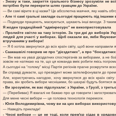
- Знову ж таки, закриття грального бізнесу зрозуміли не вс
потрібно були перекрити шлях гравцям до України.
— Ви самі вірите в ці казки? Це абсолютна маячня, яку навіть об
- Але ті самі гральні заклади сьогодні працюють під іншими 
— Подекуди працюють, маскуються, шукають інші виходи. З такими
Я жоден традиційний “адмінресурс” не викопристовувала
- Пролийте світло на таку історію. За три дні до виборів У
людей для участі у виборах. Щоб сказали ви, якби Янукови
втручанням у вибори!
— Я б хотіла звернутися до всіх країн світу, щоб вони направили
- Саакашвілі говорив не про “дієздатних”, а про “боєздатних
— Він мав на увазі дієздатних спостерігачів за виборами, а не б
зовсім не натякаю на те, що ця команда вміє робити якісь погром
А сьогодні на “голому” місці Партія регіонів прагне розкрутити вс
Ви справді думаєте, що президент може зателефонувати до прем'є
Але, користуючись нагодою, хочу звернутися до всіх країн світу:
права, він зробить вибори чеснішими, бо шахраї будуть боятися 
- Ви зрозуміли, як вас підслухали: з України, з Грузії, з треть
— (Перебиває) Я взагалі не бажаю про це говорити і загострювати
Для мене чесні вибори — це головна технологія перемоги.
- Юлія Володимирівна, чому ви на цих виборах використов
— Наведіть приклади!
- Чесні вибори — це не тоді, коли прем'єр сідає в урядов