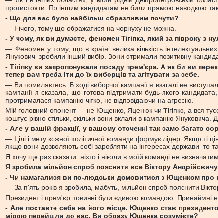
— Як і в інших областях, у моїй рідній Дніпропетровській обл
протистояти. По іншим кандидатам не били прямою наводкою так я
- Що для вас було найбільш образливим почути?
— Нічого, тому що ображатися на чорнуху не можна.
- У чому, як ви думаєте, феномен Тігіпка, який за півроку з 
— Феномен у тому, що в країні велика кількість інтелектуальних
Янукович, зробили інший вибір. Вони отримали позитивну кандида
- Тігіпку ви запропонували посаду прем'єра. А як би ви п
тепер вам треба іти до їх виборців та агітувати за себе.
— Ви помиляєтесь. В ході виборчої кампанії я взагалі не виступа
кампанії я сказала, що готова підтримати будь-якого кандидата,
протрималася кампанію чітко, не відповідаючи на агресію.
Мій головний опонент — не Ющенко, Яценюк чи Тігіпко, а вся тусов
коштує рівно стільки, скільки вони вклали в кампанію Януковича. Д
- Але у вашій фракції, у вашому оточенні так само багато со
— Цілі і мету кожної політичної команди формує лідер. Якщо ті ці
якщо вони дозволяють собі заробляти на інтересах держави, то т
Я хочу ще раз сказати: ніхто і ніколи в моїй команді не визначат
Я зробила мільйон спроб пояснити все Віктору Андрійовичу
- Чи намагалися ви по-людськи домовитися з Ющенком про н
— За п'ять років я зробила, мабуть, мільйон спроб пояснити Вікто
Президент і прем'єр повинні бути єдиною командою. Принаймні на 
- Але поставте себе на його місце. Ющенко став президент
мірою перейшли до вас. Ви образу Ющенка розумієте?