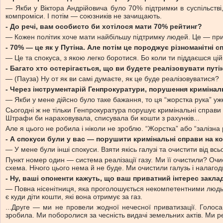
— Якби у Віктора Андрійовича було 70% підтримки в суспільстві
компроміси. І потім — союзників не зачищають.
- До речі, вам особисто би хотілося мати 70% рейтинг?
— Кожен політик хоче мати найбільшу підтримку людей. Це — пр
- 70% — це як у Путіна. Але потім це породжує різноманітні сп
— Це та спокуса, з якою легко боротися. Бо коли ти піддаєшся цій 
- Багато хто остерігається, що ви будете реалізовувати путі
— (Пауза) Ну от як ви самі думаєте, як це буде реалізовуватися?
- Через інструментарій Генпрокуратури, порушення криміналь
— Якби у мене дійсно було таке бажання, то ця “жорстка рука” уж
Сьогодні ж не тільки Генпрокуратура порушує кримінальні справи 
Штрафи би нараховувала, списувала би кошти з рахунків...
Але я цього не робила і ніколи не зроблю. “Жорстка” або “залізна 
- А спокуси були у вас — порушити кримінальні справи на к
— У мене були інші спокуси. Взяти якісь галузі та очистити від в
Пункт номер один — система реалізації газу. Ми її очистили? Оч
схема. Нічого цього нема й не буде. Ми очистили галузь і налаго
- Ну, ваші опоненти кажуть, що ваш приватний інтерес заклад
— Повна нісенітниця, яка проголошується некомпетентними людьми
є куди діти кошти, які вона отримує за газ.
...Друге — ми не провели жодної нечесної приватизації. Голос
зробила. Ми поборолися за чесність видачі земельних актів. Ми р