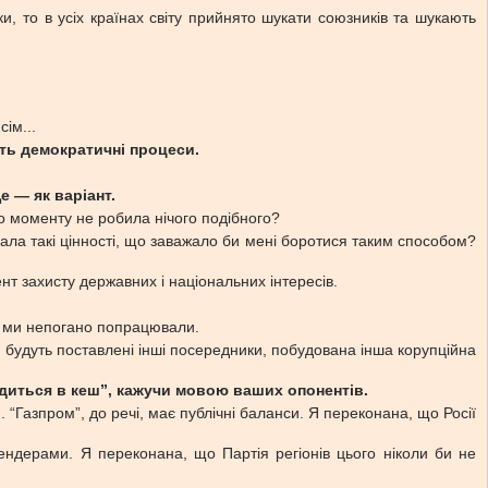
, то в усіх країнах світу прийнято шукати союзників та шукають
ім...
ить демократичні процеси.
е — як варіант.
го моменту не робила нічого подібного?
вала такі цінності, що заважало би мені боротися таким способом?
ент захисту державних і національних інтересів.
а, ми непогано попрацювали.
 будуть поставлені інші посередники, побудована інша корупційна
водиться в кеш”, кажучи мовою ваших опонентів.
Газпром”, до речі, має публічні баланси. Я переконана, що Росії
ендерами. Я переконана, що Партія регіонів цього ніколи би не