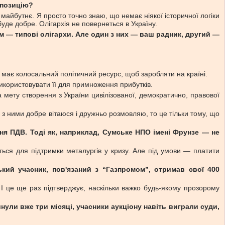
опозицію?
майбутнє. Я просто точно знаю, що немає ніякої історичної логіки
буде добре. Олігархія не повернеться в Україну.
ком — типові олігархи. Але один з них — ваш радник, другий —
і має колосальний політичний ресурс, щоб заробляти на країні.
икористовувати її для примноження прибутків.
а мету створення з України цивілізованої, демократично, правової
я з ними добре вітаюся і дружньо розмовляю, то це тільки тому, що
ня ПДВ. Тоді як, наприклад, Сумське НПО імені Фрунзе — не
ться для підтримки металургів у кризу. Але під умови — платити
ький учасник, пов'язаний з “Газпромом”, отримав свої 400
 І це ще раз підтверджує, наскільки важко будь-якому прозорому
нули вже три місяці, учасники аукціону навіть виграли суди,