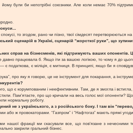
, йому були би непотрібні союзники. Але коли немає 70% підтримки
иродно.
окуси...
спокусі, то згодом, рано чи пізно, твої сімдесят перетворюються на с
нський сценарій в Україні, сценарій “жорсткої руки”, що зупин
них справ на бізнесменів, які підтримують ваших опонентів. Ц
е давно працювала б. Якщо іти за вашою логікою, то чому я до цьо
— є податкова, є міліція, є митниця. В принципі, якщо би я сповіду
рука”, про яку я говорю, це не інструмент для покарання, а інструм
онкурентів?
сього, що є корумпованим і неефективним. Там, де я змогла і встигл
истили. Пам'ятаєте, про що кричали на весь голос мої опоненти? Що
дили нормальну роботу.
ений не з українського, а з російського боку. І там він “пере
 або ж провокаторами. “Газпром” і “Нафтогаз” мають прямі угоди. “
ами нашої фракції ми скасували все, що пов'язане з нечесними т
еально закрили гральний бізнес.