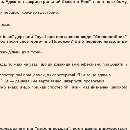
н. Адже він закрив гральний бізнес в Росії, після чого йому
ти першою, красиво і достойно.
немає.
том іншої держави Грузії про постачання сюди “боєспособних”
вох тисяч спостерігачів з Поволжя? Ви б першою назвали це
жну дільницю в Україні.
анда, то маю на увазі, що ця команда вміє ефективно працювати, і
спостерігачі працювали, як спостерігачі. Я їм за це вдячна.
? Це — дешева і не варта яєчної шкарлупи провокація.
точно знаю: якщо приїхав спостерігач, який має визначені законом
муфльованим під “робочі поїздки”, коли вдень відбувається