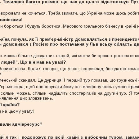
і. Точилося багато розмов, що вас до цього підштовхнув Путі
говорювати не хочеться. Треба звикати, що Україна може щось роби
вивісками!
 борються і будуть боротися. Масового грального бізнесу в країні 
країна почула, як її прем'єр-міністр домовляється з президен
ч домовився з Росією про постачання у Львівську область д
 як можна більше дієздатних людей, які могли би проконтролювати ко
 людей”. Що він мав на увазі?
ойовиків-нінзя. Коли я говорю, що у нас, наприклад, боєздатна ком
и.
еленський скандал. Це дурниця! І перший тур показав, що грузинські 
р-міністра, щоб пропонувати йому по телефону якісь сумнівні речі
 скільки можна, стільки надішліть спостерігачів на другий тур. Я 
виявлення цих зловживань.
ої країни?
 на цьому увагу!
ували адмінресурс?
ий літак і подорожує по всій країні з виборчим туром, зака