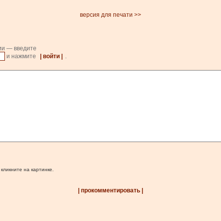
версия для печати >>
ии — введите
и нажмите
| войти |
.
 кликните на картинке.
| прокомментировать |