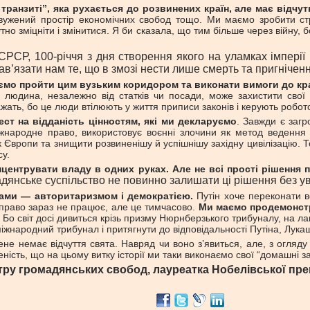
 транзиті”, яка рухається до розвинених країн, але має відчу
ужений простір економічних свобод тощо. Ми маємо зробити стри
утно зміцніти і змінитися. Я би сказала, що тим більше через війну
РСР, 100-річчя з дня створення якого на уламках імперії
нав’язати нам те, що в змозі нести лише смерть та пригнічен
аємо пройти цим вузьким коридором та виконати вимоги до к
 людина, незалежно від статків чи посади, може захистити свої 
важать, бо це люди втілюють у життя приписи законів і керують робот
ст на відданість цінностям, які ми декларуємо
. Завжди є заг
жнародне право, використовує воєнні злочини як метод ведення 
к Європи та знищити розвиненішу й успішнішу західну цивілізацію. 
у.
онцентрувати владу в одних руках. Але не всі прості рішення 
адянське суспільство не повинно залишати ці рішення без ув
мами — авторитаризмом і демократією.
Путін хоче переконати в
, право зараз не працює, але це тимчасово.
Ми маємо продемонстр
Бо світ досі дивиться крізь призму Нюрнберзького трибуналу, на лав
жнародний трибунал і притягнути до відповідальності Путіна, Лукаш
е немає відчуття свята. Навряд чи воно з’явиться, але, з огляду
еність, що на цьому витку історії ми таки виконаємо свої “домашні 
ру громадянських свобод, лауреатка Нобелівської прем