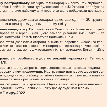
тну пострадянську інерцію.
У міжнародних рейтингах відзначали
бок і вийти із зони турбулентності, в якій Україна перебувала
, бо ми платимо найвищу ціну просто за шанс побудувати державу, в
 відзначає держава-агресорка саме сьогодні — 30 грудня.
ня власним громадянам і всьому світу.
раїни-кандидата у Європейський Союз
. Голка Кощія — у потребі
права та інтереси. Для цього замало ухвалити якісні закони та
ою інституцій. Тож змінюватися належить і нам.
роза стати дзеркалом сторони, з якою ти борешся. Особливо коли
війни та чхає на рішення міжнародних організацій. Але росіяни
Тому ми не маємо послуговуватися їхніми методами. Виграти війну
правильні, особливо в довгостроковій перспективі. Те, якою
аги.
есь світ, що демократія, верховенство права та права людини —
увати силу правосуддя. Навіть якщо для цього доведеться
і підсудних якого вбивці мільйонів опинилися тільки після падіння
енка та інших російських воєнних злочинців.
 на ситуацію, це й зрозуміло. Однак я маю чітке розуміння нашої
завдання”. Нехай новий 2023 рік у цьому буде нам в поміч.
ії миру-2022