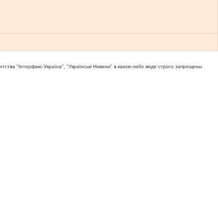
тва "Iнтерфакс-Україна", "Українськi Новини" в каком-либо виде строго запрещены