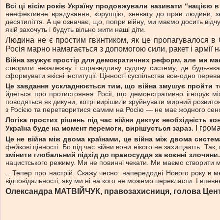
Всі ці вісім років Україну продовжували називати “нацією в
неефективне врядування, корупцію, зневагу до прав людини, зв
десятиліття. А це означає, що, попри війну, ми маємо досить відч
якій захочуть і будуть вільно жити наші діти.
Людина не є простим гвинтиком, як це пропагувалося в С
Росія марно намагається з допомогою сили, ракет і армії 
Війна звужує простір для демократичних реформ, але ми м
створити незалежну і справедливу судову систему, де будь-яка
сформувати якісні інституції. Цінності суспільства все-одно пере
Це завдання ускладнюється тим, що війна змушує пройти те
йдеться про протистояння Росії, що демонстративно ігнорує мі
поводяться як дикуни, котрі вирішили зруйнувати мирний розвито
з Росією та перетворитися самим на Росію — не має жодного сенс
Логіка простих рішень під час війни диктує необхідність к
І гром
Україна буде на момент перемоги, вирішується зараз.
Це не війна між двома країнами, це війна між двома систе
фейкові цінності. Бо під час війни вони нікого не захищають. Так
змінити глобальний підхід до правосуддя за воєнні злочини.
нацистського режиму. Ми не повинні чекати. Ми маємо створити мі
…Тепер про настрій. Скажу чесно: напередодні Нового року в мен
відповідальності, яку ми ні на кого не можемо перекласти. І впевн
Олександра МАТВІЙЧУК, правозахисниця, голова Цент