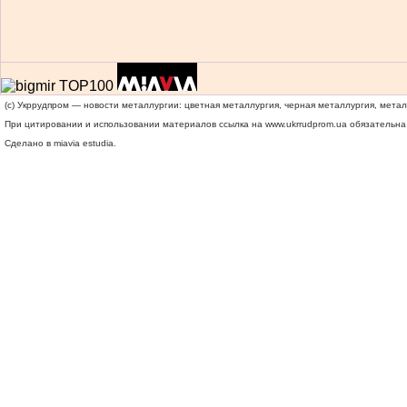
(c) Укррудпром — новости металлургии: цветная металлургия, черная металлургия, мета
При цитировании и использовании материалов ссылка на
www.ukrrudprom.ua
обязательна.
Сделано в miavia estudia.