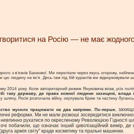
етворитися на Росію — не має жодног
ного з в’язнів Банкової. Ми перелізли через якусь огорожу, наблизил
и цю людину на ім’я. Десь там під бій курантів ми відкорковували 
ому 2014 року. Коли авторитарний режим Януковича впав, усіх полі
і таку державу, де права кожної людини захищені, влада пі
му шляху, Росія розпочала війну, окупувала Крим та частину Лугансь
.
, захищ
ільство мусило працювати на два напрями
По-перше
тичні реформи. Ми не мали розкоші зосередитися виключно н
ть невпинно рухатися по окресленому Революцією Гідності ш
 очі побачили, що означає інший цивілізаційний вимір, де
“друга армія світу” краде косметику та пральні машинки.