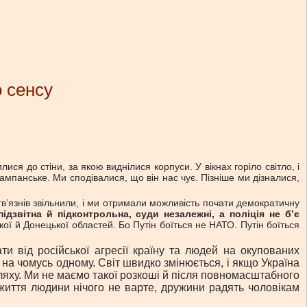
о сенсу
ися до стіни, за якою виднілися корпуси. У вікнах горіло світло, і
шампанське. Ми сподівалися, що він нас чує. Пізніше ми дізналися,
тв’язнів звільнили, і ми отримали можливість почати демократичну
дзвітна й підконтрольна, суди незалежні, а поліція не б’є
кої й Донецької областей. Бо Путін боїться не НАТО. Путін боїться
ати від російської агресії країну та людей на окупованих
а чомусь одному. Світ швидко змінюється, і якщо Україна
ляху. Ми не маємо такої розкоші й після повномасштабного
 життя людини нічого не варте, дружини радять чоловікам