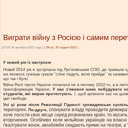
Виграти війну з Росією і самим пер
[15:00 30 декабря 2022 года ]
[
ZN.ua, 30 грудня 2022
]
У новий рік із настроєм
Новий 2014 рік я зустрічала під Лук’янівським СІЗО, де тримали од
ми якомога гучніше гукали “стіни падуть, воля прийде” та називал
що так і було.
Війна Росії проти України почалася не в лютому 2022-го, а в лют
трансформацію України.
У нас з’явився шанс побудувати соб
студентів, які мирно протестують
. І, щоб зупинити нас на цьо
ідеї свободи.
Усі ці роки після Революції Гідності громадянське сусп
територіях.
, спонукати владу проводити демокра
По-друге
хоче посісти своє місце серед розвинених країн, то муси
вторгнення. Особливо коли мільйони українців на власні
ґвалтувати жінок, авіабомби скидають прямо на театри, а 