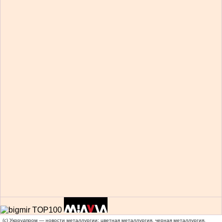
(c) Укррудпром — новости металлургии: цветная металлургия, черная металлургия,