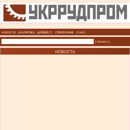
НОВОСТИ
АНАЛИТИКА
ДАЙДЖЕСТ
СПРАВОЧНИК
О НАС
| искать |
НОВОСТЬ