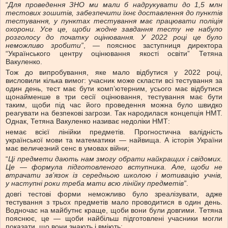
“
Для проведення ЗНО ми мали б надрукувати до 1,5 млн
тестових зошитів, забезпечити їхнє доставлення до пунктів
тестування, у пунктах тестування має працювати поліція
охорони. Усе це, щоби жодне завдання тесту не набуло
розголосу до початку оцінювання. У 2022 році це було
неможливо зробити”
, — пояснює заступниця директора
“Українського центру оцінювання якості освіти” Тетяна
Вакуленко.
Тож до випробування, яке мало відбутися у 2022 році,
висловили кілька вимог: учасник може скласти всі тестування за
один день, тест має бути комп’ютерним, усього має відбутися
щонайменше в три сесії оцінювання, тестування має бути
таким, щоби під час його проведення можна було швидко
реагувати на безпекові загрози. Так народилася концепція НМТ.
Однак, Тетяна Вакуленко називає недоліки НМТ:
немає всієї лінійки предметів. Прогностична валідність
української мови та математики — найвища. А історія України
має величезний сенс в умовах війни;
“
Ці предмети
дають нам змогу
обрати найкращих і свідомих.
Це — формула підготовленого вступника. Але, щоби не
втрачати зв’язок із середньою школою і мотивацію учнів,
у
наступні
роки треба мати всю лінійку предметів”
.
довгі тестові форми неможливо було зреалізувати, адже
тестування з трьох предметів мало проводитися в один день.
Водночас на майбутнє краще, щоби вони були довгими. Тетяна
пояснює, це — щоби найбільш підготовлені учасники могли
показати, що вони знають і вміють;