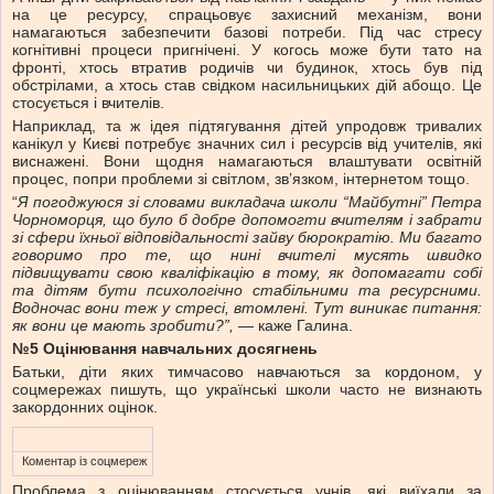
на це ресурсу, спрацьовує захисний механізм, вони
намагаються забезпечити базові потреби. Під час стресу
когнітивні процеси пригнічені. У когось може бути тато на
фронті, хтось втратив родичів чи будинок, хтось був під
обстрілами, а хтось став свідком насильницьких дій абощо. Це
стосується і вчителів.
Наприклад, та ж ідея підтягування дітей упродовж тривалих
канікул у Києві потребує значних сил і ресурсів від учителів, які
виснажені. Вони щодня намагаються влаштувати освітній
процес, попри проблеми зі світлом, зв’язком, інтернетом тощо.
“
Я погоджуюся зі словами викладача школи “Майбутні” Петра
Чорноморця
, що
було б
добре допомогти вчителям і забрати
зі сфери їхньої відповідальності зайву бюрократію
. Ми багато
говоримо про те, що нині вчителі мусять швидко
підвищувати свою кваліфікацію в тому, як допомагати собі
та дітям бути психологічно стабільними та ресурсними.
Водночас вони теж у стресі, втомлені. Тут виникає питання:
як вони це мають зробити?”, —
каже Галина.
№5 Оцінювання навчальних досягнень
Батьки, діти яких тимчасово навчаються за кордоном, у
соцмережах пишуть, що українські школи часто не визнають
закордонних оцінок.
Коментар із соцмереж
Проблема з оцінюванням стосується учнів, які виїхали за