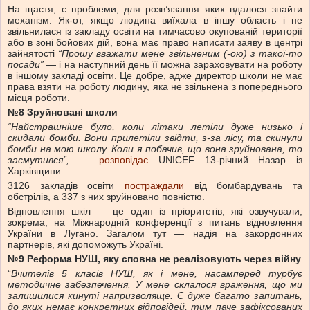
На щастя, є проблеми, для розв’язання яких вдалося знайти
механізм. Як-от, якщо людина виїхала в іншу область і не
звільнилася із закладу освіти на тимчасово окупованій території
або в зоні бойових дій, вона має право написати заяву в центрі
зайнятості
“Прошу вважати мене звільненим (-ою) з такої-то
посади”
— і на наступний день її можна зараховувати на роботу
в іншому закладі освіти. Це добре, адже директор школи не має
права взяти на роботу людину, яка не звільнена з попереднього
місця роботи.
№8 Зруйновані школи
“Найстрашніше було, коли літаки летіли дуже низько і
скидали бомби. Вони прилетіли звідти, з-за лісу, та скинули
бомби
на мою
школу. Коли я побачив, що вона зруйнована, то
засмутився”, —
розповідає
UNICEF 13-річний Назар із
Харківщини.
3126 закладів освіти
постраждали
від бомбардувань та
обстрілів, а 337 з них зруйновано повністю.
Відновлення шкіл — це один із пріоритетів, які озвучували,
зокрема, на Міжнародній конференції з питань відновлення
України в Лугано. Загалом тут — надія на закордонних
партнерів, які допоможуть Україні.
№9 Реформа НУШ, яку сповна не реалізовують через війну
“
Вчителів 5 класів НУШ, як і мене
, насамперед
турбує
методичне забезпечення.
У мене склалося враження, що ми
залишилися кинуті напризволяще.
Є дуже багато запитань,
до яких немає конкретних відповідей, тим паче зафіксованих