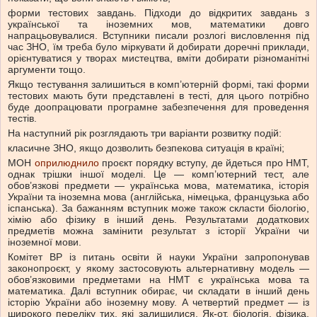
форми тестових завдань. Підходи до відкритих завдань з
української та іноземних мов, математики довго
напрацьовувалися. Вступники писали розлогі висловлення під
час ЗНО, їм треба було міркувати й добирати доречні приклади,
орієнтуватися у творах мистецтва, вміти добирати різноманітні
аргументи тощо.
Якщо тестування залишиться в комп’ютерній формі, такі форми
тестових мають бути представлені в тесті, для цього потрібно
буде доопрацювати програмне забезпечення для проведення
тестів.
На наступний рік розглядають три варіанти розвитку подій:
класичне ЗНО, якщо дозволить безпекова ситуація в країні;
МОН
оприлюднило
проєкт порядку вступу, де йдеться про НМТ,
однак трішки іншої моделі. Це — комп’ютерний тест, але
обов’язкові предмети — українська мова, математика, історія
України та іноземна мова (англійська, німецька, французька або
іспанська). За бажанням вступник може також скласти біологію,
хімію або фізику в інший день. Результатами додаткових
предметів можна замінити результат з історії України чи
іноземної мови.
Комітет ВР із питань освіти й науки України запропонував
законопроєкт, у якому застосовують альтернативну модель —
обов’язковими предметами на НМТ є українська мова та
математика. Далі вступник обирає, чи складати в інший день
історію України або іноземну мову. А четвертий предмет — із
широкого переліку тих, які залишилися. Як-от, біологія, фізика,