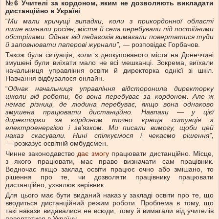
№6 Учителі за кордоном, яким не дозволяють викладати
дистанційно в Україні
“
Ми мали кричущі випадки, коли з прикордонної
області
лише
вигнали росіян, міста й села перебували під постійними
обстрілами. Однак від педагогів вимагали повертатися туди
й заповнювати паперові журнали”, —
розповідає Горбачов.
Також була ситуація, коли з деокупованого міста на Донеччині
змушені були виїхати мало не всі мешканці. Зокрема, виїхали
начальниця управління освіти й директорка однієї зі шкіл.
Навчання відбувалося онлайн.
“
Однак начальниця управління відсторонила директорку
школи від роботи, бо вона перебуває за кордоном. Але ж
немає різниці, де людина перебуває, якщо вона однаково
змушена працювати дистанційно. Навпаки — у цієї
директорки за кордоном точно краща ситуація з
електроенергією і зв’язком. Ми писали вимогу, щоби цей
наказ скасували. Нині спілкуємося і чекаємо рішення”,
—
розказує освітній омбудсмен.
Чинне законодавство
дає змогу
працювати дистанційно. Місце,
з якого працювати, має право визначати сам працівник.
Водночас якщо заклад освіти працює очно або змішано, то
рішення про те, чи дозволяти працівнику працювати
дистанційно, ухвалює керівник.
Для цього має бути виданий наказ у закладі освіти про те, що
вводиться дистанційний режим роботи. Проблема в тому, що
такі накази видавалися не всюди, тому й вимагали від учителів
повертатися в Україну.