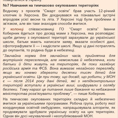
№7 Навчання на тимчасово окупованих територіях
Водному з проєктів “Смарт освіти” брав участь 12-річний
хлопчик із Херсона. Він доєднувався на пізнавальні зустрічі
впродовж усієї весни та літа. У Херсоні тоді були проблеми зі
зв’язком, але він таки знаходив способи вчитися.
У
колонці
співзасновниці ГО “Смарт освіта” Іванни
Коберник йдеться про досвід мами з Херсона, яка розповідає:
щоби дитину з окупованої території зарахували до української
школи, батьки мають написати заяву, вказати особисті дані,
сфотографувати її — і надіслати школі. Якщо ці дані потраплять
до окупантів, то родина буде в небезпеці.
“
Звичайна норма для звичайних часів, прийнятна для
внутрішніх переселенців, але неможлива й небезпечна, коли
батьки й діти живуть на територіях, де поки хазяйнує
російська армія та ФСБ. Вона вимагає негайного перегляду,
якщо ми хочемо зберегти десятки тисяч дітей для
української освіти. Це
при
тому, що
досвід,
що робити, у МОН
є — після 2014 року
дані
дітей, які з непідконтрольних
територій вступали в українські виші, шифрували з огляду
безпеки. Тому наразі це
питання лише
бажання чи небажання
міністерства розв’язувати проблему”
, — пише Коберник.
На тимчасово окупованих територіях складно й небезпечно
вчитися за українськими програмами. Робоча група, роботу якої
координував освітній омбудсмен, напрацьовувала алгоритм, як
продовжувати здобувати українську освіту на цих територіях.
Однак він досі неухвалений і неопублікований МОН.