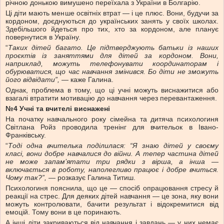
річною донькою вимушено переїхала з України в Болгарію.
Ці діти мають менше освітніх втрат — і це плюс. Вони, будучи за
кордоном, доєднуються до українських занять у своїх школах.
Здебільшого йдеться про тих, хто за кордоном, але планує
повернутися в Україну.
“
Таких дітей багато. Це підтверджують батьки із наших
проєктів із заняттями для дітей за кордоном. Вони,
наприклад, можуть телефонувати координаторам і
обурюватися, що час навчання змінився. Бо діти не зможуть
його відвідати”, —
каже Галина.
Однак, проблема в тому, що ці учні можуть виснажитися або
взагалі втратити мотивацію до навчання через перевантаження.
№4 Учні та вчителі виснажені
На початку навчального року сімейна та дитяча психологиня
Світлана Ройз проводила тренінг для вчительок в Івано-
Франківську.
“
Тоді одна вчителька поділилася: “Я знаю дітей у своєму
класі, вони добре навчалися до війни. А тепер частина дітей
не
може запам’ятати три
рядки з вірша, а інша —
включається в роботу, наполегливо працює і добре вчиться.
Чому так?”,
— розказує Галина Титиш.
Психологиня пояснила, що це — спосіб опрацювання стресу й
реакції на стрес. Для деяких дітей навчання — це зона, яку вони
можуть контролювати, бачити результат і відокремитися від
емоцій. Тому вони в це поринають.
А інші діти закриваються від навчання і завдань — у них немає