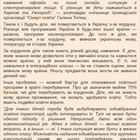
навчання офлайн
чи лише онлайн,
ситуація з
електроенергією тощо. Є різниця, як діти навчаються в
Харкові та Ужгороді
“
, —
розповідає очільниця громадської
організації “
Смарт освіта
” Галина Титиш.
Також є і будуть діти, які повертаються в Україну з-за кордону.
Різниця між програмами України й будь-якої іншої країни —
разюча, програми несинхронізовані. До того ж діти, які
повертаються з-за кордону, не вивчали українську мову,
літературу чи історію України.
За кордоном діти також мають різний досвід навчання. Є діти,
яким знання мови дозволило піти у звичайні класи та навчатися
мовою країни, у якій вони тимчасово мешкають. Є ті, які
навчалися в інтеграційних класах — їм не ставили оцінки, вони
вивчали мову країни. Решту предметів вони могли не вивчати
деякий час.
Інша проблема — мовний бар’єр для опанування освітньої
програми в країні перебування. Про це зазначили майже
70%
батьків,
чиї діти перебувають за кордоном. Діти, які не знають
мову країни проживання, не можуть здобувати освіту. Тобто
мають подвійні освітні втрати.
“
Для таких дітей треба буде вибудовувати індивідуальні
освітні траєкторії
, щоби
інтегрувати
їх.
Тут не
може б
ути
одного підходу й рішення. Наприклад,
дати всім один
компенсаторний рік.
Адже в одних дітей — великі освітні
втрати, а в інших — ні. І така
ситуація може б
ути в межах
одного класу. Можливість надання індивідуальних та групових
консультацій учням, які цього потребують, заклали