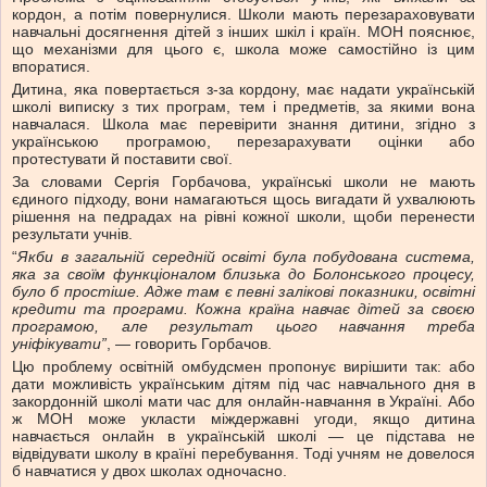
кордон, а потім повернулися. Школи мають перезараховувати
навчальні досягнення дітей з інших шкіл і країн. МОН пояснює,
що механізми для цього є, школа може самостійно із цим
впоратися.
Дитина, яка повертається з-за кордону, має надати українській
школі виписку з тих програм, тем і предметів, за якими вона
навчалася. Школа має перевірити знання дитини, згідно з
українською програмою, перезарахувати оцінки або
протестувати й поставити свої.
За словами Сергія Горбачова, українські школи не мають
єдиного підходу, вони намагаються щось вигадати й ухвалюють
рішення на педрадах на рівні кожної школи, щоби перенести
результати учнів.
“
Якби в загальній середній освіті була побудована система,
яка за своїм функціоналом близька до Болонського процесу,
було б простіше. Адже там є певні залікові показники, освітні
кредити та програми. Кожна країна навчає дітей за своєю
програмою, але результат цього навчання треба
уніфікувати”
, — говорить Горбачов.
Цю проблему освітній омбудсмен пропонує вирішити так: або
дати можливість українським дітям під час навчального дня в
закордонній школі мати час для онлайн-навчання в Україні. Або
ж МОН може укласти міждержавні угоди, якщо дитина
навчається онлайн в українській школі — це підстава не
відвідувати школу в країні перебування. Тоді учням не довелося
б навчатися у двох школах одночасно.