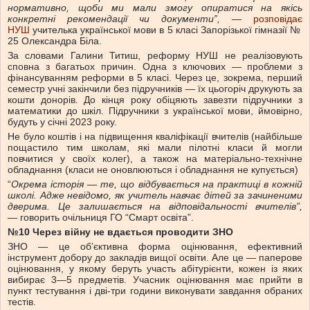
нормативно,
щоби ми мали змогу опиратися на якісь
конкретні рекомендації чи документи”, —
розповідає
НУШ
учителька української мови в 5 класі Запорізької гімназії №
25 Олександра Біла.
За словами Галини Титиш, реформу НУШ не реалізовують
сповна з багатьох причин. Одна з ключових — проблеми з
фінансуванням реформи в 5 класі. Через це, зокрема, перший
семестр учні закінчили без підручників — їх цьогоріч друкують за
кошти донорів. До кінця року обіцяють завезти підручники з
математики до шкіл. Підручники з української мови, ймовірно,
будуть у січні 2023 року.
Не було коштів і на підвищення кваліфікації вчителів (найбільше
пощастило тим школам, які мали пілотні класи й могли
повчитися у своїх колег), а також на матеріально-технічне
обладнання (класи не оновлюються і обладнання не купується)
“
Окрема
історія — те, що відбувається на практиці в кожній
школі. Адже невідомо, як учитель навчає дітей за зачиненими
дверима. Це залишається на відповідальності вчителів”,
—
говорить очільниця ГО “Смарт освіта”.
№10 Через війну не вдається проводити ЗНО
ЗНО — це об’єктивна форма оцінювання, ефективний
інструмент добору до закладів вищої освіти. Але це — паперове
оцінювання, у якому беруть участь абітурієнти, кожен із яких
вибирає 3—5 предметів. Учасник оцінювання має прийти в
пункт тестування і дві-три години виконувати завдання обраних
тестів.