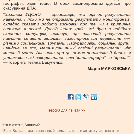
географія, хімія тощо. В обох законопроєктах ідеться про
скасування ДПА.
“
Загалом УЦОЯО — організація, яка оцінює результати
навчання. І поки ми не
отримали
результати моніторингів,
складно сказати робити висновки про те, чи є критична
ситуація в освіті.
Досвід
інших країн, які були в подібних
складних ситуаціях, показує, що зазвичай результати
навчання стають гіршими, загострюється нерівність між
різними соціальними групами. Найуразливіші соціальні групи,
швидш
е за все,
матимуть нижчі освітні результати, ніж
могли б мати. Але поки про це немає аналітики й
даних,
я
утримаюся від використання слів “катастрофа” чи “криза””
,
— говорить Тетяна Вакуленко.
Марія МАРКОВСЬКА
версия для печати >>
Что скажете, Аноним?
Если Вы зарегистрированный пользователь и хотите участвовать в