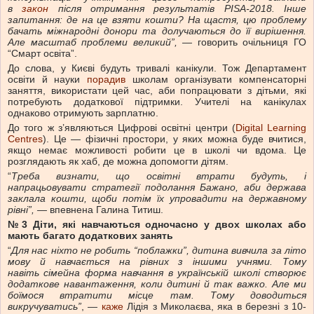
в
закон
після отримання результатів PISA-2018.
Інше
запитання: де на це взяти кошти
?
На щастя,
цю проблему
бачать міжнародні донори та долучаються до її вирішення.
Але масштаб проблеми великий”, —
говорить очільниця ГО
“Смарт освіта”.
До слова, у Києві будуть тривалі канікули. Тож Департамент
освіти й науки
порадив
школам організувати компенсаторні
заняття, використати цей час, аби попрацювати з дітьми, які
потребують додаткової підтримки. Учителі на канікулах
однаково отримують зарплатню.
До того ж з’являються Цифрові освітні центри (
Digital Learning
Centres
). Це — фізичні простори, у яких можна буде вчитися,
якщо немає можливості робити це в школі чи вдома. Це
розглядають як хаб, де можна допомогти дітям.
“
Треба визнати, що освітні втрати будуть, і
напрацьовувати стратегії
подолання Бажано, аби держава
заклала кошти, щоби потім
їх
упровадити на державному
рівні”, —
впевнена Галина Титиш.
№3 Діти, які навчаються одночасно у двох школах або
мають багато додаткових занять
“
Для нас ніхто не робить “поблажки”, дитина вивчила за літо
мову й навчається на рівних з іншими учнями.
Тому
навіть
сімейна форма навчання в українській школі створює
додаткове навантаження, коли дитині й так важко. Але ми
боїмося втратити місце там. Тому доводиться
викручуватись”
, —
каже
Лідія з Миколаєва, яка в березні з 10-