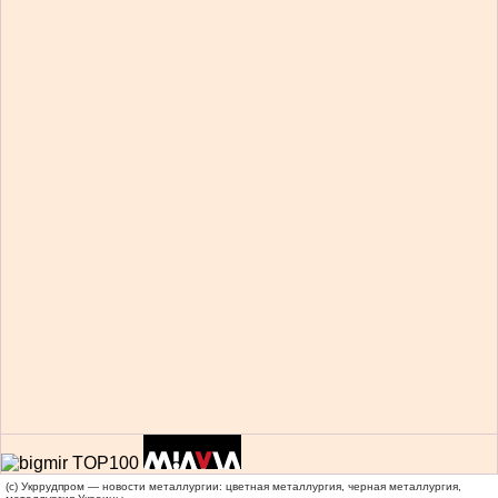
(c) Укррудпром — новости металлургии: цветная металлургия, черная металлургия,