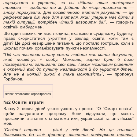
порахувати в укритті, чи всі дійшли, після повітряної
тривоги — зробити те ж. Дійшли до місця призначення —
знову порахували. Для досвідченого вчителя
рахувати —
це
рефлективна дія. Але для вчителя, який уперше має діяти в
такій ситуації, потрібен чіткий алгоритм дій”
, — говорить
освітній омбудсмен.
Ще один виклик: чи має людина, яка живе в сусідньому будинку,
право скористатися укриттям у закладі освіти, коли там є
діти? Це досі невирішене питання, що постало гостріше, коли в
школах почали організовувати пункти незламності.
“
Під час
воєнного
стану кожна людина має мати
документ,
який посвідчує її особу. Можливо, варто було б його
показувати чи залишати свої
дані.
Також можливим
рішенням
є окремий
вхід до пункту незламності й до укриття дітей.
Але не в кожній школі є така можливість”, —
пропонує
Горбачов.
Фото: rimdream/Depositphotos
№2 Освітні втрати
Влітку 2 тисячі дітей узяли участь у проєкті ГО “Смарт освіти”,
щоби наздоганяти програму. Вони відчували, що мають
прогалини в знаннях із математики, української та англійської
мов.
“Освітні втрати — різні у всіх дітей
. На це впливає
близькість до лінії фронту, частота повітряних тривог,