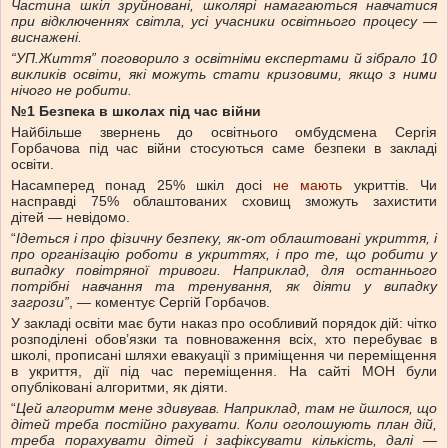
Частина шкіл зруйновані, школярі намагаються навчатися
при відключеннях світла, усі учасники освітнього процесу —
виснажені.
“УП.Життя” поговорило з освітніми експертами й зібрало 10
викликів освіти, які можуть стати кризовими, якщо з ними
нічого не робити.
№1 Безпека в школах під час війни
Найбільше звернень до освітнього омбудсмена Сергія
Горбачова під час війни стосуються саме безпеки в закладі
освіти.
Насамперед понад 25% шкіл досі
не мають
укриттів. Чи
насправді 75% облаштованих сховищ зможуть захистити
дітей — невідомо.
“
Ідеться і про фізичну безпеку, як-от облаштовані укриття, і
про організацію роботи в укриттях, і про те, що робити у
випадку повітряної тривоги. Наприклад, для останнього
потрібні навчання та тренування, як діяти у випадку
загрози”
, — коментує Сергій Горбачов.
У закладі освіти має бути наказ про особливий порядок дій: чітко
розподілені обов’язки та повноваження всіх, хто перебуває в
школі, прописані шляхи евакуації з приміщення чи переміщення
в укриття, дії під час переміщення. На сайті МОН були
опубліковані алгоритми, як діяти.
“
Цей алгоритм
мене здивував. Наприклад, там не йшлося, що
дітей треба постійно
рахувати.
Коли оголошують план дій,
треба порахувати дітей і зафіксувати кількість, далі —