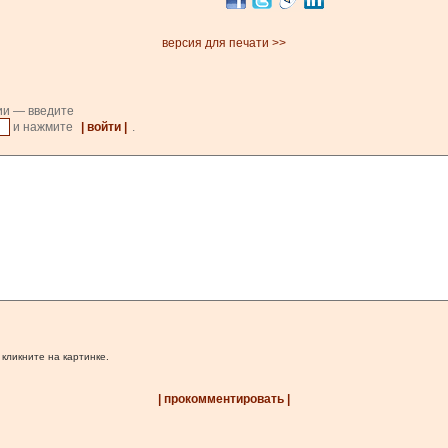
версия для печати >>
ии — введите
и нажмите
| войти |
.
 кликните на картинке.
| прокомментировать |