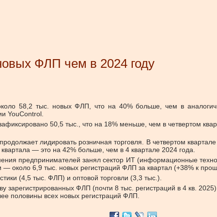
новых ФЛП чем в 2024 году
около 58,2 тыс. новых ФЛП, что на 40% больше, чем в аналоги
ии
YouControl.
зафиксировано 50,5 тыс., что на 18% меньше, чем в четвертом ква
 продолжает лидировать розничная торговля.
В четвертом квартале
й квартала
— это на
42% больше
, чем в 4 квартале 2024 года.
ения предпринимателей занял сектор
ИТ (информационные техно
и
— около
6,9 тыс. новых регистраций ФЛП
за квартал (+38% к прош
тики (4,5 тыс. ФЛП) и оптовой торговли (3,3 тыс.).
у зарегистрированных ФЛП (почти 8 тыс. регистраций в 4 кв. 2025
лее половины всех новых регистраций ФЛП.