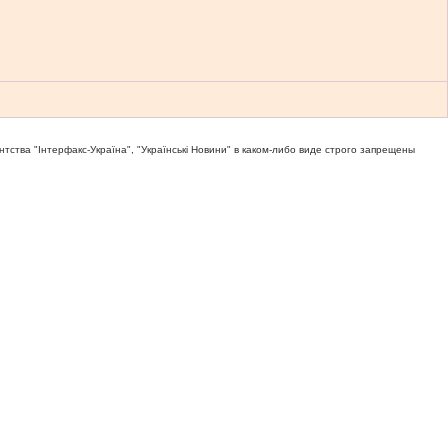
тва "Iнтерфакс-Україна", "Українськi Новини" в каком-либо виде строго запрещены