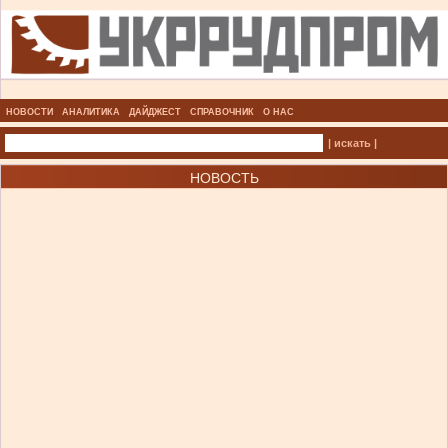
НОВОСТИ
АНАЛИТИКА
ДАЙДЖЕСТ
СПРАВОЧНИК
О НАС
| искать |
НОВОСТЬ