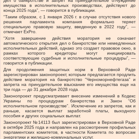
дел о банкротстве и запрет на принудительное отчуждение
имущества в исполнительных производствах, действуют до
конца 2025 года”, — говорится в публикации.
“Таким образом, с 1 января 2026 г. в случае отсутствия нового
решения парламента компания формально теряет
специальную правовую защиту, введенную в 2022 году”, —
отмечает ExPro.
“Хотя завершение действия моратория не означает
автоматического открытия дел о банкротстве или немедленных
исполнительных действий, однако это создает правовое окно, в
рамках которого кредиторы могут инициировать
соответствующие судебные и исполнительные процедуры”, —
говорится в публикации.
Для продолжения защитных норм в Верховной Раде
зарегистрирован законопроект, которым предлагается продлить
действие моратория на банкротство “Черноморнефтегаза” и
запрета на принудительное взыскание его имущества еще на
три года — до 31 декабря 2028 года.
Законопроект предусматривает внесение изменений в Кодекс
Украины по процедурам банкротства и Закон “Об
исполнительном производстве”. Исключение из запретов, как и
раньше, касается выплат заработной платы, выходного
пособия и других социальных выплат.
Законопроект №14113 был зарегистрирован в Верховной Раде
в октябре 2025 года и направлен на рассмотрение профильных
парламентских комитетов, в частности Комитета по вопросам
энергетики и жилищно-коммунальных услуг.