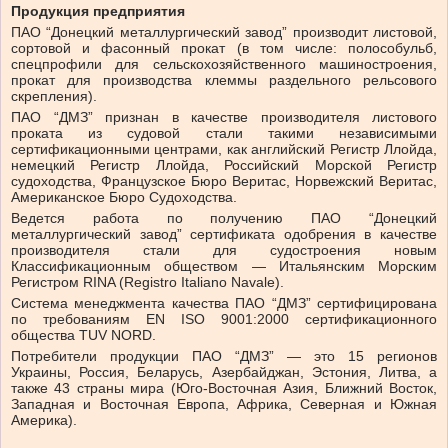
Продукция предприятия
ПАО “Донецкий металлургический завод” производит листовой,
сортовой и фасонный прокат (в том числе: полособульб,
спецпрофили для сельскохозяйственного машиностроения,
прокат для производства клеммы раздельного рельсового
скрепления).
ПАО “ДМЗ” признан в качестве производителя листового
проката из судовой стали такими независимыми
сертификационными центрами, как английский Регистр Ллойда,
немецкий Регистр Ллойда, Российский Морской Регистр
судоходства, Французское Бюро Веритас, Норвежский Веритас,
Американское Бюро Судоходства.
Ведется работа по получению ПАО “Донецкий
металлургический завод” сертификата одобрения в качестве
производителя стали для судостроения новым
Классификационным обществом — Итальянским Морским
Регистром RINA (Registro Italiano Navale).
Система менеджмента качества ПАО “ДМЗ” сертифицирована
по требованиям EN ISO 9001:2000 сертификационного
общества TUV NORD.
Потребители продукции ПАО “ДМЗ” — это 15 регионов
Украины, Россия, Беларусь, Азербайджан, Эстония, Литва, а
также 43 страны мира (Юго-Восточная Азия, Ближний Восток,
Западная и Восточная Европа, Африка, Северная и Южная
Америка).