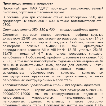
Производственные мощности
Прокатный цех ПАО “ДМЗ” производит высококачественный
листовой, сортовой и фасонный прокат.
В составе цеха три сортовых стана: мелкосортный 250, два
среднесортных стана 350 и 400, а также толстолистовой стан
2300.
Сортовые станы 250, 350 и 400 — станы линейного типа.
Сортамент сортовых станов включает: профили круглые
диаметром 12-80 мм, шестигранные размером под ключ 14-57
мм, квадратные со стороной квадрата 12-65мм, полосовые
размерами сечения 5-40х20-170 мм, арматурные
периодические классов AII и AIII №№ 12-25, угловые 25х25-
75х75 и толщиной 4-7 мм, полосы рессорные (гладкие,
желобчатые и Т-образные), профили фасонные (на станах 400
и 350), в том числе полособульбы судовые несимметричные №
№6-10 и симметричные 1035, прокат для лемеха и ножей
землеройных и сельскохозяйственных машин — из
углеродистых обыкновенного качества, качественных
конструкционных пружинных и инструментальных, а также
легированных конструкционных марок стали.
Толстолистовой реверсивный стан 2300 горячей прокатки.
Сортамент стана — горячекатаный лист размерами 5-20х1250-
2000х3000-12000 мм из конструкционных рядовых и
качественных углеродистых, низколегированных и
легированных судовых, котельных, а также рессорно-
пружинных марок стали. Производство листов шириной 1900-