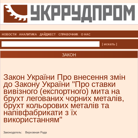
НОВОСТИ
АНАЛИТИКА
ДАЙДЖЕСТ
СПРАВОЧНИК
О НАС
| искать |
ЗАКОН
Закон України Про внесення змін
до Закону України "Про ставки
вивізного (експортного) мита на
брухт легованих чорних металів,
брухт кольорових металів та
напівфабрикати з їх
використанням"
Законодатель:
Верховная Рада