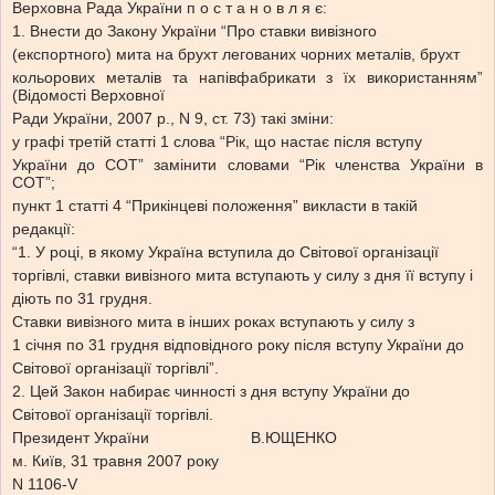
Верховна Рада України п о с т а н о в л я є:
1. Внести до Закону України “Про ставки вивізного
(експортного) мита на брухт легованих чорних металів, брухт
кольорових металів та напівфабрикати з їх використанням”
(Відомості Верховної
Ради України, 2007 р., N 9, ст. 73) такі зміни:
у графі третій статті 1 слова “Рік, що настає після вступу
України до СОТ” замінити словами “Рік членства України в
СОТ”;
пункт 1 статті 4 “Прикінцеві положення” викласти в такій
редакції:
“1. У році, в якому Україна вступила до Світової організації
торгівлі, ставки вивізного мита вступають у силу з дня її вступу і
діють по 31 грудня.
Ставки вивізного мита в інших роках вступають у силу з
1 січня по 31 грудня відповідного року після вступу України до
Світової організації торгівлі”.
2. Цей Закон набирає чинності з дня вступу України до
Світової організації торгівлі.
Президент України В.ЮЩЕНКО
м. Київ, 31 травня 2007 року
N 1106-V