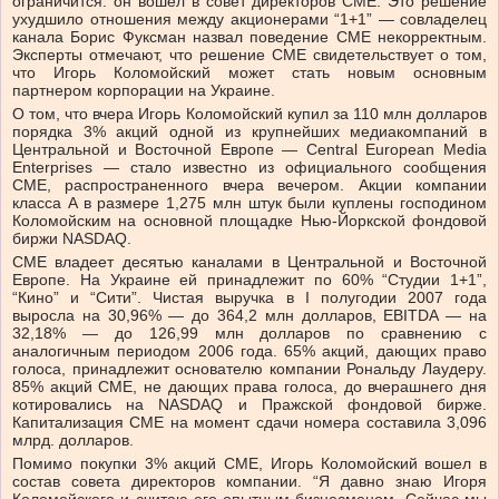
ограничится: он вошел в совет директоров CME. Это решение
ухудшило отношения между акционерами “1+1” — совладелец
канала Борис Фуксман назвал поведение CME некорректным.
Эксперты отмечают, что решение CME свидетельствует о том,
что Игорь Коломойский может стать новым основным
партнером корпорации на Украине.
О том, что вчера Игорь Коломойский купил за 110 млн долларов
порядка 3% акций одной из крупнейших медиакомпаний в
Центральной и Восточной Европе — Central European Media
Enterprises — стало известно из официального сообщения
CME, распространенного вчера вечером. Акции компании
класса A в размере 1,275 млн штук были куплены господином
Коломойским на основной площадке Нью-Йоркской фондовой
биржи NASDAQ.
CME владеет десятью каналами в Центральной и Восточной
Европе. На Украине ей принадлежит по 60% “Студии 1+1”,
“Кино” и “Сити”. Чистая выручка в I полугодии 2007 года
выросла на 30,96% — до 364,2 млн долларов, EBITDA — на
32,18% — до 126,99 млн долларов по сравнению с
аналогичным периодом 2006 года. 65% акций, дающих право
голоса, принадлежит основателю компании Рональду Лаудеру.
85% акций CME, не дающих права голоса, до вчерашнего дня
котировались на NASDAQ и Пражской фондовой бирже.
Капитализация СМЕ на момент сдачи номера составила 3,096
млрд. долларов.
Помимо покупки 3% акций СМЕ, Игорь Коломойский вошел в
состав совета директоров компании. “Я давно знаю Игоря