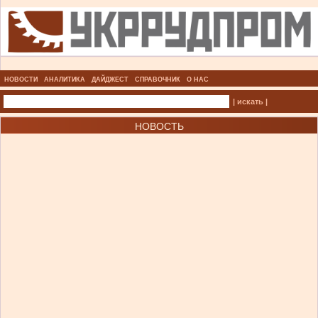
НОВОСТИ
АНАЛИТИКА
ДАЙДЖЕСТ
СПРАВОЧНИК
О НАС
| искать |
НОВОСТЬ