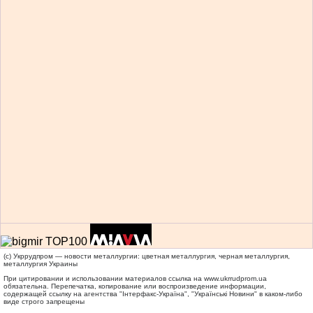
(c) Укррудпром — новости металлургии: цветная металлургия, черная металлургия,
металлургия Украины
При цитировании и использовании материалов ссылка на
www.ukrrudprom.ua
обязательна. Перепечатка, копирование или воспроизведение информации,
содержащей ссылку на агентства "Iнтерфакс-Україна", "Українськi Новини" в каком-либо
виде строго запрещены