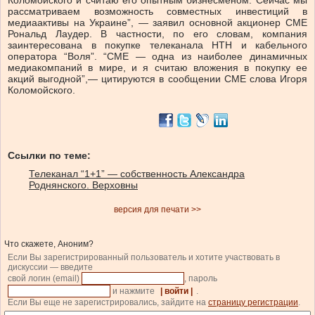
Коломойского и считаю его опытным бизнесменом. Сейчас мы
рассматриваем возможность совместных инвестиций в
медиаактивы на Украине”, — заявил основной акционер CME
Рональд Лаудер. В частности, по его словам, компания
заинтересована в покупке телеканала НТН и кабельного
оператора “Воля”. “CME — одна из наиболее динамичных
медиакомпаний в мире, и я считаю вложения в покупку ее
акций выгодной”,— цитируются в сообщении СМЕ слова Игоря
Коломойского.
Ссылки по теме:
Телеканал “1+1” — собственность Александра
Роднянского. Верховны
версия для печати >>
Что скажете, Аноним?
Если Вы зарегистрированный пользователь и хотите участвовать в
дискуссии — введите
свой логин (email)
, пароль
и нажмите
| войти |
.
Если Вы еще не зарегистрировались, зайдите на
страницу регистрации
.