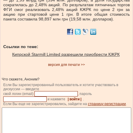
— до 1,99 млрд грн (394 млн. долларов), а доля государства
сократилась до 2,48% акций. По результатам пятничных торгов
ФГИ смог реализовать 2,48% акций КЖРК по цене 2 грн за
акцию при стартовой цене 1 грн. В итоге общая стоимость
пакета составила 98,897 млн грн (19,58 млн. долларов).
Ссылки по теме:
Кипрской Starmill Limited разрешили приобрести КЖРК
версия для печати >>
Что скажете, Аноним?
Если Вы зарегистрированный пользователь и хотите участвовать в
дискуссии — введите
свой логин (email)
, пароль
и нажмите
| войти |
.
Если Вы еще не зарегистрировались, зайдите на
страницу регистрации
.