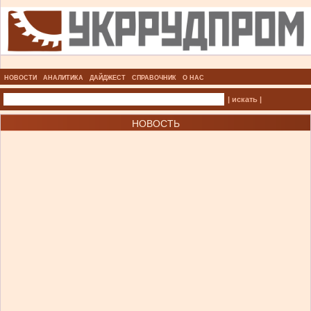
НОВОСТИ
АНАЛИТИКА
ДАЙДЖЕСТ
СПРАВОЧНИК
О НАС
| искать |
НОВОСТЬ