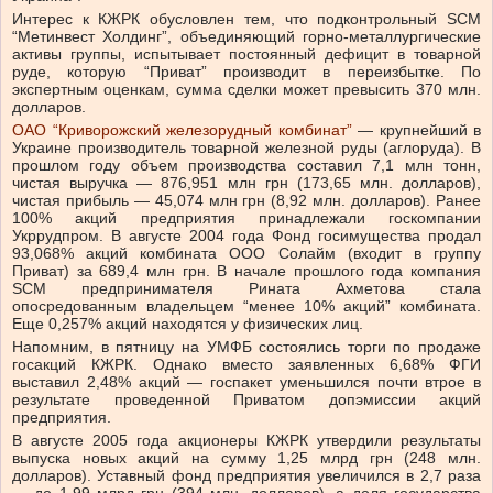
Интерес к КЖРК обусловлен тем, что подконтрольный SCM
“Метинвест Холдинг”, объединяющий горно-металлургические
активы группы, испытывает постоянный дефицит в товарной
руде, которую “Приват” производит в переизбытке. По
экспертным оценкам, сумма сделки может превысить 370 млн.
долларов.
ОАО “Криворожский железорудный комбинат”
— крупнейший в
Украине производитель товарной железной руды (аглоруда). В
прошлом году объем производства составил 7,1 млн тонн,
чистая выручка — 876,951 млн грн (173,65 млн. долларов),
чистая прибыль — 45,074 млн грн (8,92 млн. долларов). Ранее
100% акций предприятия принадлежали госкомпании
Укррудпром. В августе 2004 года Фонд госимущества продал
93,068% акций комбината ООО Солайм (входит в группу
Приват) за 689,4 млн грн. В начале прошлого года компания
SCM предпринимателя Рината Ахметова стала
опосредованным владельцем “менее 10% акций” комбината.
Еще 0,257% акций находятся у физических лиц.
Напомним, в пятницу на УМФБ состоялись торги по продаже
госакций КЖРК. Однако вместо заявленных 6,68% ФГИ
выставил 2,48% акций — госпакет уменьшился почти втрое в
результате проведенной Приватом допэмиссии акций
предприятия.
В августе 2005 года акционеры КЖРК утвердили результаты
выпуска новых акций на сумму 1,25 млрд грн (248 млн.
долларов). Уставный фонд предприятия увеличился в 2,7 раза