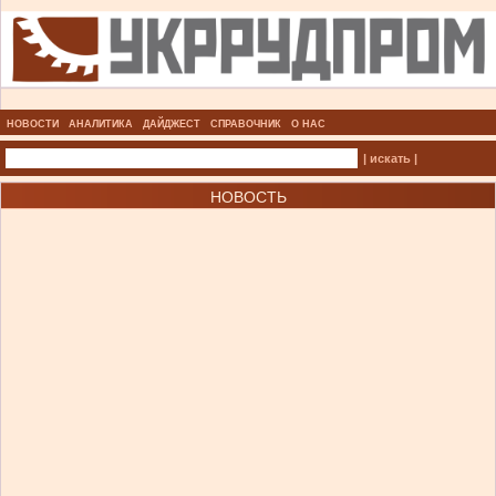
НОВОСТИ
АНАЛИТИКА
ДАЙДЖЕСТ
СПРАВОЧНИК
О НАС
| искать |
НОВОСТЬ