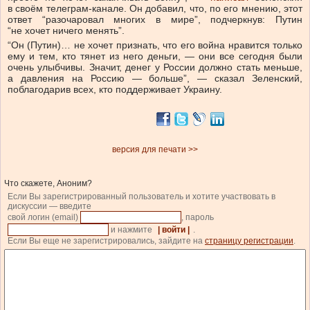
в своём телеграм-канале. Он добавил, что, по его мнению, этот
ответ “разочаровал многих в мире”, подчеркнув: Путин
“не хочет ничего менять”.
“Он (Путин)… не хочет признать, что его война нравится только
ему и тем, кто тянет из него деньги, — они все сегодня были
очень улыбчивы. Значит, денег у России должно стать меньше,
а давления на Россию — больше”, — сказал Зеленский,
поблагодарив всех, кто поддерживает Украину.
версия для печати >>
Что скажете, Аноним?
Если Вы зарегистрированный пользователь и хотите участвовать в
дискуссии — введите
свой логин (email)
, пароль
и нажмите
| войти |
.
Если Вы еще не зарегистрировались, зайдите на
страницу регистрации
.