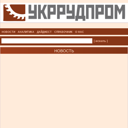
НОВОСТИ
АНАЛИТИКА
ДАЙДЖЕСТ
СПРАВОЧНИК
О НАС
| искать |
НОВОСТЬ