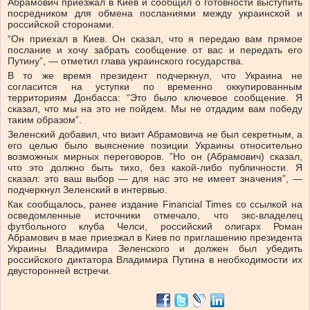
Абрамович приезжал в Киев и сообщил о готовности выступить
посредником для обмена посланиями между украинской и
российской сторонами.
“Он приехал в Киев. Он сказал, что я передаю вам прямое
послание и хочу забрать сообщение от вас и передать его
Путину”, — отметил глава украинского государства.
В то же время президент подчеркнул, что Украина не
согласится на уступки по временно оккупированным
территориям Донбасса: “Это было ключевое сообщение. Я
сказал, что мы на это не пойдем. Мы не отдадим вам победу
таким образом”.
Зеленский добавил, что визит Абрамовича не был секретным, а
его целью было выяснение позиции Украины относительно
возможных мирных переговоров. ”Но он (Абрамович) сказал,
что это должно быть тихо, без какой-либо публичности. Я
сказал: это ваш выбор — для нас это не имеет значения”, —
подчеркнул Зеленский в интервью.
Как сообщалось, ранее издание Financial Times со ссылкой на
осведомленные источники отмечало, что экс-владелец
футбольного клуба Челси, российский олигарх Роман
Абрамович в мае приезжал в Киев по приглашению президента
Украины Владимира Зеленского и должен был убедить
российского диктатора Владимира Путина в необходимости их
двусторонней встречи.