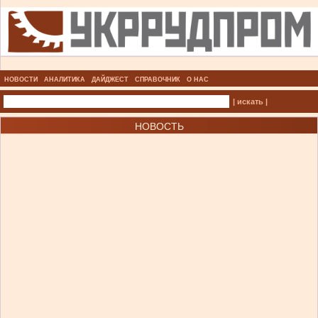
НОВОСТИ
АНАЛИТИКА
ДАЙДЖЕСТ
СПРАВОЧНИК
О НАС
| искать |
НОВОСТЬ