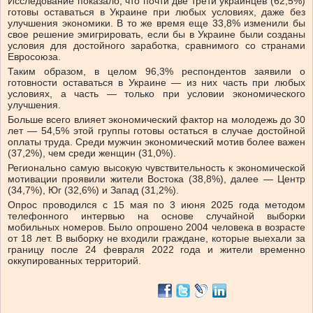
Исследование показало, что почти две трети украинцев (62,5%)
готовы оставаться в Украине при любых условиях, даже без
улучшения экономики. В то же время еще 33,8% изменили бы
свое решение эмигрировать, если бы в Украине были созданы
условия для достойного заработка, сравнимого со странами
Евросоюза.
Таким образом, в целом 96,3% респондентов заявили о
готовности оставаться в Украине — из них часть при любых
условиях, а часть — только при условии экономического
улучшения.
Больше всего влияет экономический фактор на молодежь до 30
лет — 54,5% этой группы готовы остаться в случае достойной
оплаты труда. Среди мужчин экономический мотив более важен
(37,2%), чем среди женщин (31,0%).
Регионально самую высокую чувствительность к экономической
мотивации проявили жители Востока (38,8%), далее — Центр
(34,7%), Юг (32,6%) и Запад (31,2%).
Опрос проводился с 15 мая по 3 июня 2025 года методом
телефонного интервью на основе случайной выборки
мобильных номеров. Было опрошено 2004 человека в возрасте
от 18 лет. В выборку не входили граждане, которые выехали за
границу после 24 февраля 2022 года и жители временно
оккупированных территорий.