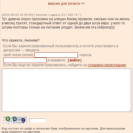
версия для печати >>
[2025-06-24 12:45:00] [ Аноним с адреса 217.182.73.* ]
Тут давеча опрос прохожих на улицах Киева провели, сколько они на жизнь
в месяц тратят, стандартный ответ от одной до двух штук евро, у кого то
штука-полторы только на питание уходит. Зачем им эта гейропа)))
Что скажете, Аноним?
Если Вы зарегистрированный пользователь и хотите участвовать в
дискуссии — введите
свой логин (email)
, пароль
и нажмите
| войти |
.
Если Вы еще не зарегистрировались, зайдите на
страницу регистрации
.
Код состоит из цифр и латинских букв, изображенных на картинке. Для перезагрузки
кода кликните на картинке.