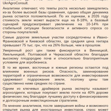
UkrAgroConsult.
Аналитики отмечают, что темпы роста несколько замедлились
из-за более высокой базы сравнения, однако общая динамика
рынка остается положительной. По их оценкам, в 2026 году
стоимость земли может вырасти еще на 8-18%, а базовый
сценарий предусматривает увеличение на 10-14% при
стабильной ситуации безопасности и активного спроса со
стороны покупателей.
Самые дорогие земельные участки сосредоточены в Ивано-
Франковской и Киевской областях, где средняя цена гектара
превышает 75 тыс. грн, что на 26% больше, чем в прошлом.
Умеренный рост цен также фиксируется в Винницкой,
Хмельницкой, Полтавской и Черкасской областях благодаря
высокому плодородию почв и относительно благоприятным
условиям для агробизнеса.
В то же время, восточные и южные регионы остаются под
влиянием военных рисков. Опасность, заминирование
территорий и ограниченные возможности для инвестирования
сдерживают подорожание земли, поэтому цены там
существенно ниже средних по стране.
Одним из ключевых драйверов рынка эксперты называют
агрохолдинги, которые покупают землю почти на 40% дороже
физических лиц благодаря лучшему доступу к финансированию
и долгосрочным инвестиционным стратегиям.
По мнению аналитиков, после завершения войны и возможного
открытия рынка для иностранных инвесторов, спрос может