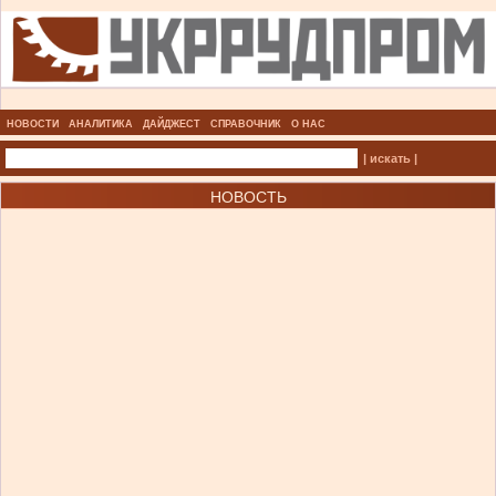
НОВОСТИ
АНАЛИТИКА
ДАЙДЖЕСТ
СПРАВОЧНИК
О НАС
| искать |
НОВОСТЬ