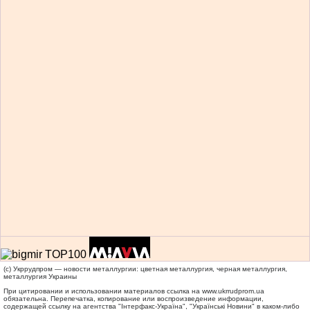
(c) Укррудпром — новости металлургии: цветная металлургия, черная металлургия,
металлургия Украины
При цитировании и использовании материалов ссылка на
www.ukrrudprom.ua
обязательна. Перепечатка, копирование или воспроизведение информации,
содержащей ссылку на агентства "Iнтерфакс-Україна", "Українськi Новини" в каком-либо