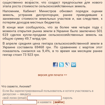
существенно возрасти, что создаст предпосылки для нового
этапа роста стоимости сельскохозяйственных земель.
Напомним, Кабинет Министров обновил порядок оценки
земель, устранив диспропорции, ранее приводившие к
занижению стоимости земельных участков и, как следствие, к
потерям доходов местных бюджетов.
В конце мая сообщалось, что за более чем четыре года с
момента открытия рынка земли в Украине было заключено 501
619 сделок купли-продажи сельскохозяйственных земель на
общую сумму 49,7 млрд грн.
В апреле средняя цена гектара сельскохозяйственной земли в
Украине составила 69468 грн. По сравнению с мартом этот
показатель снизился на 9,4%, в то время как месяцем ранее
гектар стоил 73 923 грн.
версия для печати >>
Что скажете, Аноним?
Если Вы зарегистрированный пользователь и хотите участвовать в
дискуссии — введите
свой логин (email)
, пароль
и нажмите
| войти |
.