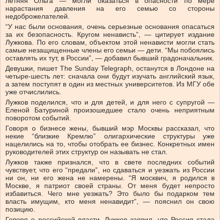
летняя Ольга — могли оказаться в опасности по мере
нарастания давления на его семью со стороны
недоброжелателей.
“У нас были основания, очень серьезные основания опасаться
за их безопасность. Кругом ненависть”, — цитирует издание
Лужкова. По его словам, объектом этой ненависти могли стать
самые незащищенные члены его семьи — дети. “Мы побоялись
оставлять их тут, в России”, — добавил бывший градоначальник.
Девушки, пишет The Sunday Telegraph, останутся в Лондоне на
четыре-шесть лет: сначала они будут изучать английский язык,
а затем поступят в один из местных университетов. Из МГУ обе
уже отчислились.
Лужков поделился, что и для детей, и для него с супругой —
Еленой Батуриной произошедшее стало очень неприятным
поворотом событий.
Говоря о бизнесе жены, бывший мэр Москвы рассказал, что
некие “близкие Кремлю” олигархические структуры уже
нацелились на то, чтобы отобрать ее бизнес. Конкретных имен
руководителей этих структур он называть не стал.
Лужков также признался, что в свете последних событий
чувствует, что его “предали”, но сдаваться и уезжать из России
ни он, ни его жена не намерены. “Я москвич, я родился в
Москве, я патриот своей страны. От меня будет непросто
избавиться. Чего мне уезжать? Это было бы подарком тем
власть имущим, кто меня ненавидит”, — пояснил он свою
позицию.
Говоря о российской власти, Лужков заявил, что Россия стала