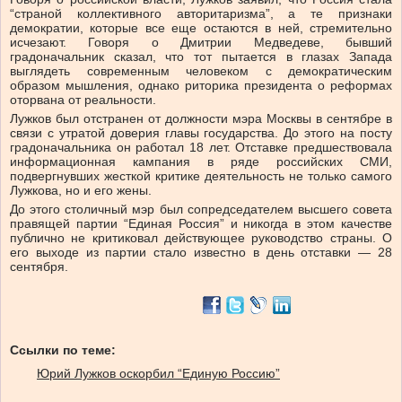
“страной коллективного авторитаризма”, а те признаки
демократии, которые все еще остаются в ней, стремительно
исчезают. Говоря о Дмитрии Медведеве, бывший
градоначальник сказал, что тот пытается в глазах Запада
выглядеть современным человеком с демократическим
образом мышления, однако риторика президента о реформах
оторвана от реальности.
Лужков был отстранен от должности мэра Москвы в сентябре в
связи с утратой доверия главы государства. До этого на посту
градоначальника он работал 18 лет. Отставке предшествовала
информационная кампания в ряде российских СМИ,
подвергнувших жесткой критике деятельность не только самого
Лужкова, но и его жены.
До этого столичный мэр был сопредседателем высшего совета
правящей партии “Единая Россия” и никогда в этом качестве
публично не критиковал действующее руководство страны. О
его выходе из партии стало известно в день отставки — 28
сентября.
Ссылки по теме:
Юрий Лужков оскорбил “Единую Россию”