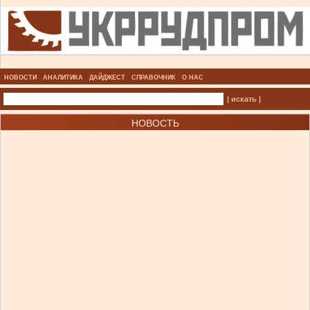
НОВОСТИ
АНАЛИТИКА
ДАЙДЖЕСТ
СПРАВОЧНИК
О НАС
| искать |
НОВОСТЬ