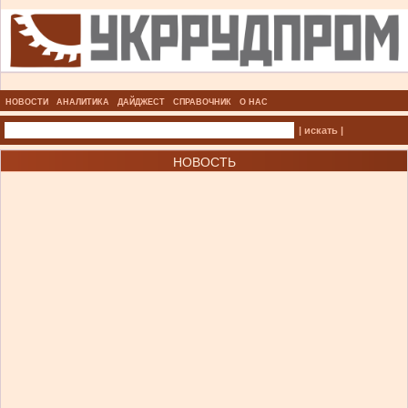
НОВОСТИ
АНАЛИТИКА
ДАЙДЖЕСТ
СПРАВОЧНИК
О НАС
| искать |
НОВОСТЬ