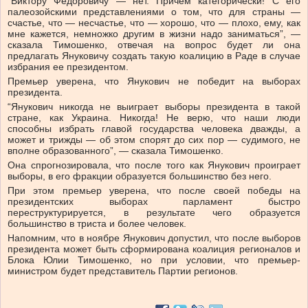
“Виктору Федоровичу — нет. Причем категорически! С его
палеозойскими представлениями о том, что для страны —
счастье, что — несчастье, что — хорошо, что — плохо, ему, как
мне кажется, немножко другим в жизни надо заниматься”, —
сказала Тимошенко, отвечая на вопрос будет ли она
предлагать Януковичу создать такую коалицию в Раде в случае
избрания ее президентом.
Премьер уверена, что Янукович не победит на выборах
президента.
“Янукович никогда не выиграет выборы президента в такой
стране, как Украина. Никогда! Не верю, что наши люди
способны избрать главой государства человека дважды, а
может и трижды — об этом спорят до сих пор — судимого, не
вполне образованного”, — сказала Тимошенко.
Она спрогнозировала, что после того как Янукович проиграет
выборы, в его фракции образуется большинство без него.
При этом премьер уверена, что после своей победы на
президентских выборах парламент быстро
переструктурируется, в результате чего образуется
большинство в триста и более человек.
Напомним, что в ноябре Янукович допустил, что после выборов
президента может быть сформирована коалиция регионалов и
Блока Юлии Тимошенко, но при условии, что премьер-
министром будет представитель Партии регионов.