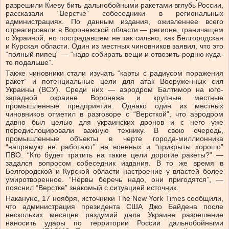
разрешили Киеву бить дальнобойными ракетами вглубь России,
рассказали “Верстке” собеседники в региональных
администрациях. По данным издания, оживленнее всего
отреагировали в Воронежской области — регионе, граничащем
с Украиной, но пострадавшем не так сильно, как Белгородская
и Курская области. Один из местных чиновников заявил, что это
“полный пипец” — “надо собирать вещи и отвозить родню куда-
то подальше”.
Также чиновники стали изучать “карты с радиусом поражения
ракет” и потенциальные цели для атак Вооруженных сил
Украины (ВСУ). Среди них — аэродром Балтимор на юго-
западной окраине Воронежа и крупные местные
промышленные предприятия. Однако один из местных
чиновников отметил в разговоре с “Версткой”, что аэродром
давно был целью для украинских дронов и с него уже
передислоцировали важную технику. В свою очередь,
промышленные объекты в черте города-миллионника
“напрямую не работают” на военных и “прикрыты хорошо”
ПВО. “Кто будет тратить на такие цели дорогие ракеты?” —
задался вопросом собеседник издания. В то же время в
Белгородской и Курской области настроение у властей более
умиротворенное. “Нервы беречь надо, они пригодятся”, —
пояснил “Верстке” знакомый с ситуацией источник.
Накануне, 17 ноября, источники The New York Times сообщили,
что администрация президента США Джо Байдена после
нескольких месяцев раздумий дала Украине разрешение
наносить удары по территории России дальнобойными