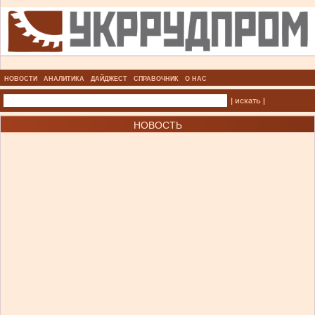
НОВОСТИ
АНАЛИТИКА
ДАЙДЖЕСТ
СПРАВОЧНИК
О НАС
| искать |
НОВОСТЬ