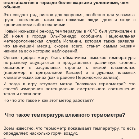
сталкиваются с гораздо более жаркими условиями, чем
обычно.
Это создает ряд рисков для здоровья, особенно для уязвимых
групп населения, таких как пожилые люди, дети и люди с
хроническими заболеваниями.
Новый июньский рекорд температуры в 46°C был установлен в
28 июня в городе Эль-Гранадо, сообщила Национальная
метеорологическая служба Испании, которая также заявила,
что минувший месяц, скорее всего, станет самым жарким
июнем за всю историю наблюдений.
Однако цифры могут быть обманчивы: высокие температуры
по-разному ощущаются и представляют различную степень
опасности в засушливых странах с низкой влажностью
(например, в центральной Канаде) и в душных, влажных
климатических зонах (как в районе Персидского залива).
И тогда в игру вступает метод “влажного термометра”: это
способ измерения потенциально смертельного соотношения
тепла и влажности.
Но что это такое и как этот метод работает?
Что такое температура влажного термометра?
Всем известно, что термометр показывает температуру, то есть
определяет, насколько горяч воздух.