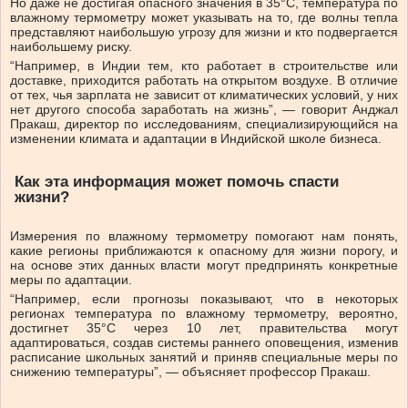
Но даже не достигая опасного значения в 35°C, температура по
влажному термометру может указывать на то, где волны тепла
представляют наибольшую угрозу для жизни и кто подвергается
наибольшему риску.
“Например, в Индии тем, кто работает в строительстве или
доставке, приходится работать на открытом воздухе. В отличие
от тех, чья зарплата не зависит от климатических условий, у них
нет другого способа заработать на жизнь”, — говорит Анджал
Пракаш, директор по исследованиям, специализирующийся на
изменении климата и адаптации в Индийской школе бизнеса.
Как эта информация может помочь спасти
жизни?
Измерения по влажному термометру помогают нам понять,
какие регионы приближаются к опасному для жизни порогу, и
на основе этих данных власти могут предпринять конкретные
меры по адаптации.
“Например, если прогнозы показывают, что в некоторых
регионах температура по влажному термометру, вероятно,
достигнет 35°C через 10 лет, правительства могут
адаптироваться, создав системы раннего оповещения, изменив
расписание школьных занятий и приняв специальные меры по
снижению температуры”, — объясняет профессор Пракаш.