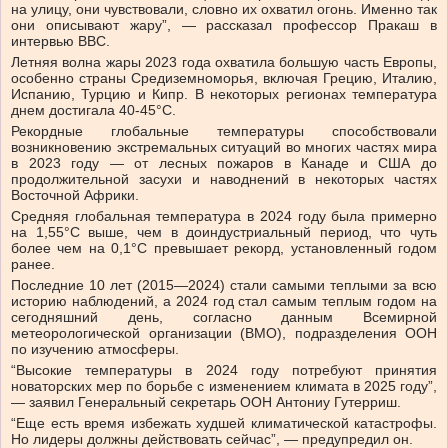
на улицу, они чувствовали, словно их охватил огонь. Именно так
они описывают жару”, — рассказал профессор Пракаш в
интервью BBC.
Летняя волна жары 2023 года охватила большую часть Европы,
особенно страны Средиземноморья, включая Грецию, Италию,
Испанию, Турцию и Кипр. В некоторых регионах температура
днем ​​достигала 40-45°C.
Рекордные глобальные температуры способствовали
возникновению экстремальных ситуаций во многих частях мира
в 2023 году — от лесных пожаров в Канаде и США до
продолжительной засухи и наводнений в некоторых частях
Восточной Африки.
Средняя глобальная температура в 2024 году была примерно
на 1,55°C выше, чем в доиндустриальный период, что чуть
более чем на 0,1°C превышает рекорд, установленный годом
ранее.
Последние 10 лет (2015—2024) стали самыми теплыми за всю
историю наблюдений, а 2024 год стал самым теплым годом на
сегодняшний день, согласно данным Всемирной
метеорологической организации (ВМО), подразделения ООН
по изучению атмосферы.
“Высокие температуры в 2024 году потребуют принятия
новаторских мер по борьбе с изменением климата в 2025 году”,
— заявил Генеральный секретарь ООН Антониу Гутерриш.
“Еще есть время избежать худшей климатической катастрофы.
Но лидеры должны действовать сейчас”, — предупредил он.