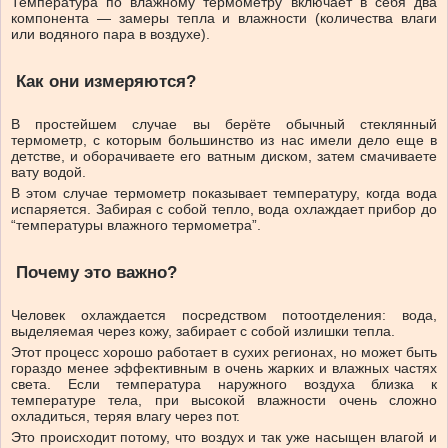
Температура по влажному термометру включает в себя два
компонента — замеры тепла и влажности (количества влаги
или водяного пара в воздухе).
Как они измеряются?
В простейшем случае вы берёте обычный стеклянный
термометр, с которым большинство из нас имели дело еще в
детстве, и оборачиваете его ватным диском, затем смачиваете
вату водой.
В этом случае термометр показывает температуру, когда вода
испаряется. Забирая с собой тепло, вода охлаждает прибор до
“температуры влажного термометра”.
Почему это важно?
Человек охлаждается посредством потоотделения: вода,
выделяемая через кожу, забирает с собой излишки тепла.
Этот процесс хорошо работает в сухих регионах, но может быть
гораздо менее эффективным в очень жарких и влажных частях
света. Если температура наружного воздуха близка к
температуре тела, при высокой влажности очень сложно
охладиться, теряя влагу через пот.
Это происходит потому, что воздух и так уже насыщен влагой и