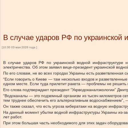
В случае ударов РФ по украинской 
[10:30 03 мая 2026 года ]
В случае ударов РФ по украинской водной инфраструктуре н
электричества. Об этом заявил вице-президент украинской водн
По его словам, не во всех городах Украины есть разветвленная с
“Если говорить о Киеве — там несколько входов и разветвленные 
одном месте. Если туда прилетит ракета — проблемы не решить
Его слова подтверждает президент “Укрводоканалэкологии” Дмитр
“Водоканалы — это подземный организм из тысяч километров сет
тем труднее обеспечить его альтернативным водоснабжением”, 
Он также сказал, что есть угроза кибератаки на водную инфраст
На данный момент убытки водной инфраструктуры Украины из-за 
лет работ.
При этом большая часть необходимого для этих задач оборудова