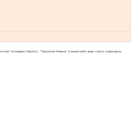
тва "Iнтерфакс-Україна", "Українськi Новини" в каком-либо виде строго запрещены