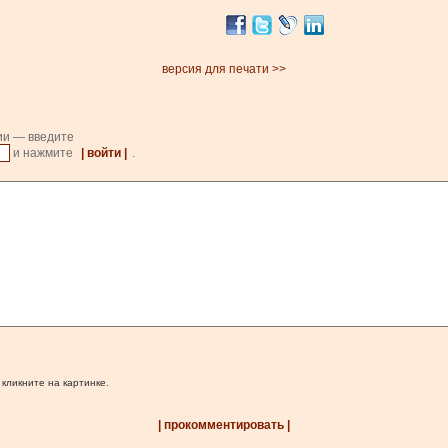
версия для печати >>
ии — введите
и нажмите
| войти |
.
 кликните на картинке.
| прокомментировать |