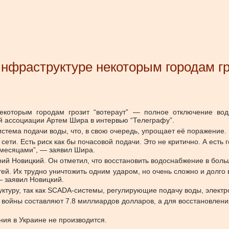
инфраструктуре некоторым городам г
екоторым городам грозит “вотераут” — полное отключение вод
ой ассоциации Артем Шира в интервью “Телеграфу”.
истема подачи воды, что, в свою очередь, упрощает её поражение.
сети. Есть риск как бы почасовой подачи. Это не критично. А ест
 месяцами”, — заявил Шира.
ий Новицкий. Он отметил, что восстановить водоснабжение в больш
ей. Их трудно уничтожить одним ударом, но очень сложно и долго
— заявил Новицкий.
руктуру, так как SCADA-системы, регулирующие подачу воды, электр
войны составляют 7.8 миллиардов долларов, а для восстановлени
ния в Украине не производится.