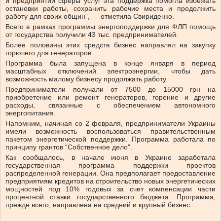
и предприятий сферы услуг эта поддержка помогла избежать
остановки работы, сохранить рабочие места и продолжить
работу для своих общин”, — отметила Свириденко.
Всего в рамках программы энергоподдержки для ФЛП помощь
от государства получили 43 тыс. предпринимателей.
Более половины этих средств бизнес направлял на закупку
горючего для генераторов.
Программа была запущена в конце января в период
масштабных отключений электроэнергии, чтобы дать
возможность малому бизнесу продолжать работу.
Предприниматели получали от 7500 до 15000 грн на
приобретение или ремонт генераторов, горение и другие
расходы, связанные с обеспечением автономного
энергопитания.
Напомним, начиная со 2 февраля, предприниматели Украины
имели возможность воспользоваться правительственным
пакетом энергетической поддержки. Программа работала по
принципу грантов “Собственное дело”.
Как сообщалось, в начале июня в Украине заработала
государственная программа поддержки проектов
распределенной генерации. Она предполагает предоставление
предприятиям кредитов на строительство новых энергетических
мощностей под 10% годовых за счет компенсации части
процентной ставки государственного бюджета. Программа,
прежде всего, направлена ​​на средний и крупный бизнес.