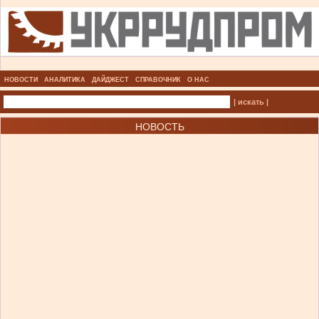
НОВОСТИ
АНАЛИТИКА
ДАЙДЖЕСТ
СПРАВОЧНИК
О НАС
| искать |
НОВОСТЬ