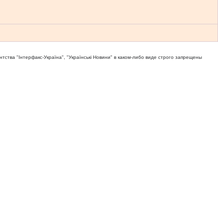
тва "Iнтерфакс-Україна", "Українськi Новини" в каком-либо виде строго запрещены