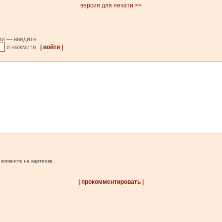
версия для печати >>
ии — введите
и нажмите
| войти |
.
 кликните на картинке.
| прокомментировать |