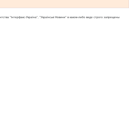
тва "Iнтерфакс-Україна", "Українськi Новини" в каком-либо виде строго запрещены