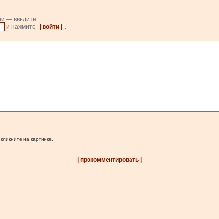
ии — введите
и нажмите
| войти |
.
 кликните на картинке.
| прокомментировать |