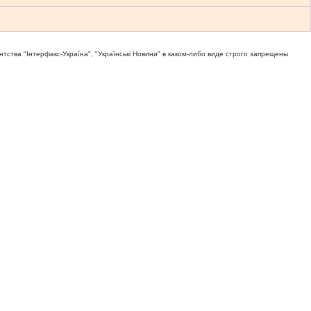
тва "Iнтерфакс-Україна", "Українськi Новини" в каком-либо виде строго запрещены