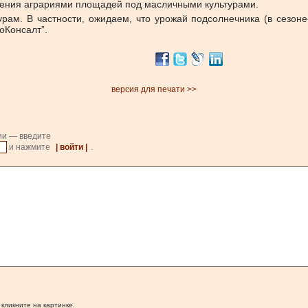
рения аграриями площадей под масличными культурами.
рам. В частности, ожидаем, что урожай подсолнечника (в сезоне
оКонсалт”.
версия для печати >>
ии — введите
и нажмите
| войти |
.
 кликните на картинке.