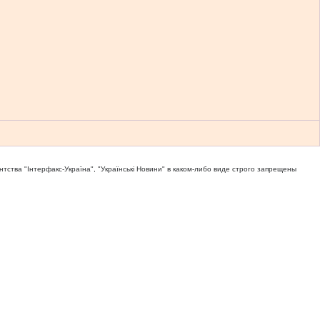
тва "Iнтерфакс-Україна", "Українськi Новини" в каком-либо виде строго запрещены