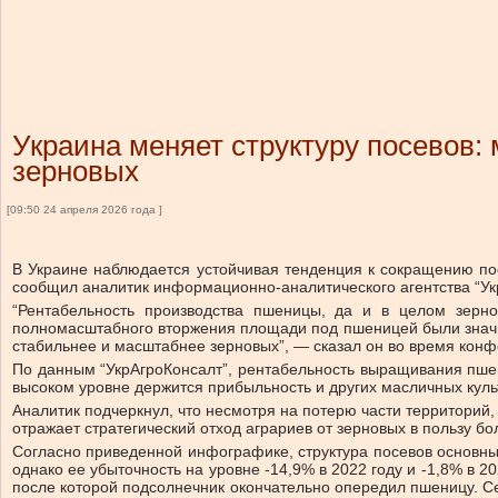
Украина меняет структуру посевов:
зерновых
[09:50 24 апреля 2026 года ]
В Украине наблюдается устойчивая тенденция к сокращению по
сообщил аналитик информационно-аналитического агентства “Ук
“Рентабельность производства пшеницы, да и в целом зерно
полномасштабного вторжения площади под пшеницей были значит
стабильнее и масштабнее зерновых”, — сказал он во время конфе
По данным “УкрАгроКонсалт”, рентабельность выращивания пшен
высоком уровне держится прибыльность и других масличных куль
Аналитик подчеркнул, что несмотря на потерю части территорий
отражает стратегический отход аграриев от зерновых в пользу бо
Согласно приведенной инфографике, структура посевов основны
однако ее убыточность на уровне -14,9% в 2022 году и -1,8% в 
после которой подсолнечник окончательно опередил пшеницу. Се