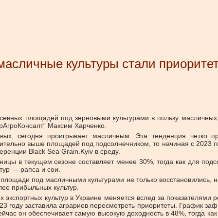
 масличные культуры стали приоритет
севных площадей под зерновыми культурами в пользу масличных,
рАгроКонсалт” Максим Харченко.
вых, сегодня проигрывает масличным. Эта тенденция четко п
ельно выше площадей под подсолнечником, то начиная с 2023 го
ренции Black Sea Grain.Kyiv в среду.
ицы в текущем сезоне составляет менее 30%, тогда как для подсо
тур — рапса и сои.
, площади под масличными культурами не только восстановились, н
лее прибыльных культур.
х экспортных культур в Украине меняется вслед за показателями 
2023 году заставила аграриев пересмотреть приоритеты. График заф
йчас он обеспечивает самую высокую доходность в 48%, тогда ка