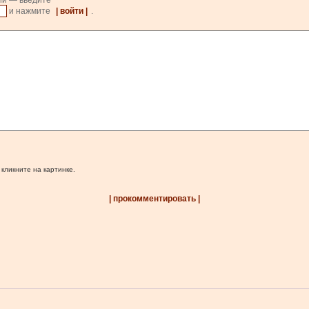
ии — введите
и нажмите
| войти |
.
 кликните на картинке.
| прокомментировать |