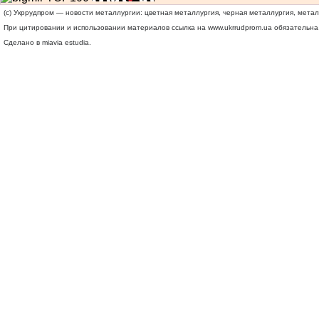
(c) Укррудпром — новости металлургии: цветная металлургия, черная металлургия, мета
При цитировании и использовании материалов ссылка на
www.ukrrudprom.ua
обязательна.
Сделано в miavia estudia.