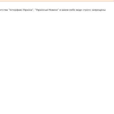
тва "Iнтерфакс-Україна", "Українськi Новини" в каком-либо виде строго запрещены