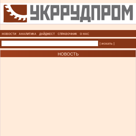
НОВОСТИ
АНАЛИТИКА
ДАЙДЖЕСТ
СПРАВОЧНИК
О НАС
| искать |
НОВОСТЬ