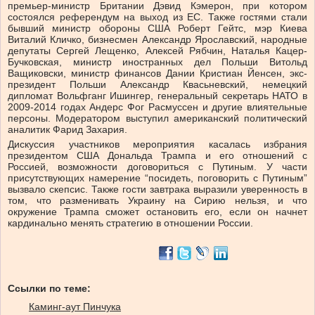
премьер-министр Британии Дэвид Кэмерон, при котором
состоялся референдум на выход из ЕС. Также гостями стали
бывший министр обороны США Роберт Гейтс, мэр Киева
Виталий Кличко, бизнесмен Александр Ярославский, народные
депутаты Сергей Лещенко, Алексей Рябчин, Наталья Кацер-
Бучковская, министр иностранных дел Польши Витольд
Ващиковски, министр финансов Дании Кристиан Йенсен, экс-
президент Польши Александр Квасьневский, немецкий
дипломат Вольфганг Ишингер, генеральный секретарь НАТО в
2009-2014 годах Андерс Фог Расмуссен и другие влиятельные
персоны. Модератором выступил американский политический
аналитик Фарид Захария.
Дискуссия участников мероприятия касалась избрания
президентом США Дональда Трампа и его отношений с
Россией, возможности договориться с Путиным. У части
присутствующих намерение “посидеть, поговорить с Путиным”
вызвало скепсис. Также гости завтрака выразили уверенность в
том, что разменивать Украину на Сирию нельзя, и что
окружение Трампа сможет остановить его, если он начнет
кардинально менять стратегию в отношении России.
Ссылки по теме:
Каминг-аут Пинчука