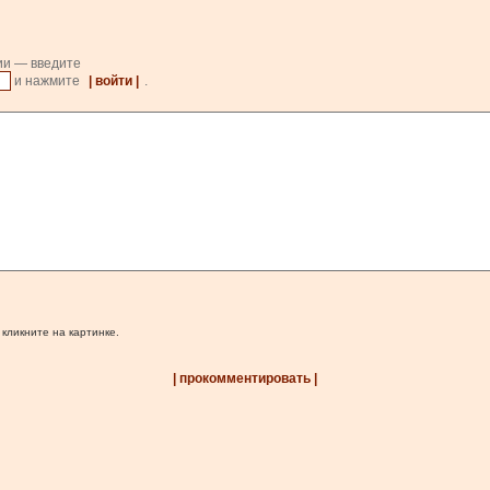
ии — введите
и нажмите
| войти |
.
 кликните на картинке.
| прокомментировать |