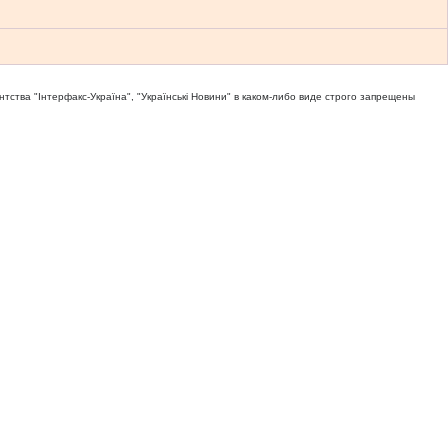
тва "Iнтерфакс-Україна", "Українськi Новини" в каком-либо виде строго запрещены