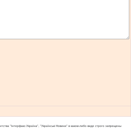
тва "Iнтерфакс-Україна", "Українськi Новини" в каком-либо виде строго запрещены