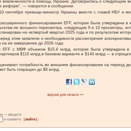
и вовлеченности в помощь Украине. Договорились о следующем ви
х реформ”, — говорится в сообщении.
 10 сентября премьер-министр Украины вместе с главой НБУ и м
расширенного финансирования EFF, которая была утверждена в к
льтатам ее восьмого пересмотра, следующие 9 и 10 просмотры, кот
ланирован на четвертый квартал 2025 года и по результатам кото
еред этим заявляли о необходимости рассмотрения альтернативы 
а на ее завершение до 2026 года.
 EFF с МВФ объемом $15,6 млрд, которая была утверждена в м
ртнеров $115 млрд в базовом варианте и $140 млрд — в отрицате
ценивает потребность во внешнем финансировании на период дей
жет быть сокращен до $8 млрд.
версия для печати >>
ии — введите
и нажмите
| войти |
.