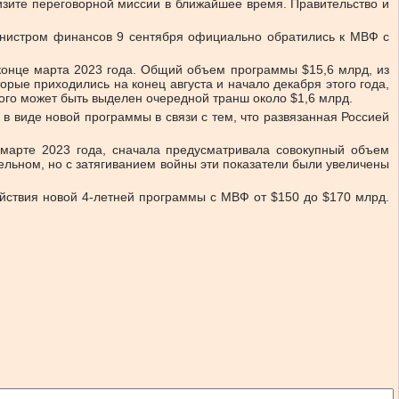
зите переговорной миссии в ближайшее время. Правительство и
инистром финансов 9 сентября официально обратились к МВФ с
онце марта 2023 года. Общий объем программы $15,6 млрд, из
орые приходились на конец августа и начало декабря этого года,
рого может быть выделен очередной транш около $1,6 млрд.
в виде новой программы в связи с тем, что развязанная Россией
арте 2023 года, сначала предусматривала совокупный объем
льном, но с затягиванием войны эти показатели были увеличены
ствия новой 4-летней программы с МВФ от $150 до $170 млрд.