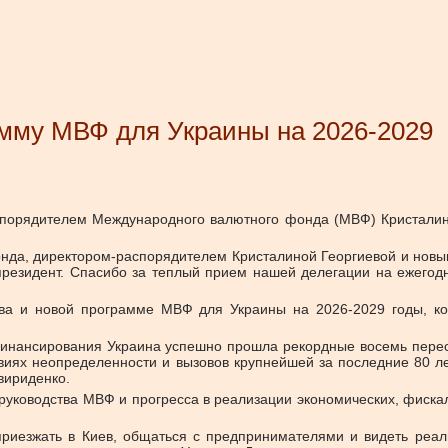
мму МВФ для Украины на 2026-2029
порядителем Международного валютного фонда (МВФ) Кристалин
онда, директором-распорядителем Кристалиной Георгиевой и нов
 президент. Спасибо за теплый прием нашей делегации на ежег
тва и новой программе МВФ для Украины на 2026-2029 годы, ко
нансирования Украина успешно прошла рекордные восемь перес
виях неопределенности и вызовов крупнейшей за последние 80 л
вириденко.
руководства МВФ и прогресса в реализации экономических, фискал
риезжать в Киев, общаться с предпринимателями и видеть реал