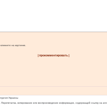
 кликните на картинке.
| прокомментировать |
ллургия Украины
 Перепечатка, копирование или воспроизведение информации, содержащей ссылку на агентс