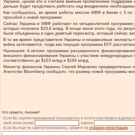
Украине, ценим это и считаем важным проявлением поддержки 
дальше будет продолжать работать над внедрением необходимы
Как сообщалось, во время работы миссии МВФ в Киеве с 3 по
просьбой о новой программе.
Сейчас Украина и МВФ работают по четырехлетней программе 
которых получено $10,6 млрд. В конце июня этого года, по резу
были объединены в один девятый пересмотр, который сейчас зап
В то же время представители Украины и независимые эксперты п
война затягивается, тогда как текущая программа EFF рассчитан
Нынешняя 4-летняя программа расширенного финансирования
внешнего финансирования Украины с участием международных па
соответственно до $153 млрд и $165 млрд.
Министр финансов Украины Сергей Марченко предварительно о
Агентство Bloomberg сообщало, что размер новой программы мо
Что скажете, Аноним?
Если Вы зарегистрированный пользователь и хотите участвовать в дискусс
свой логин (email)
, пароль
Если Вы еще не зарегистрировались, зайдите на
страницу регистрации
.