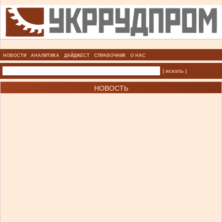
НОВОСТИ
АНАЛИТИКА
ДАЙДЖЕСТ
СПРАВОЧНИК
О НАС
| искать |
НОВОСТЬ