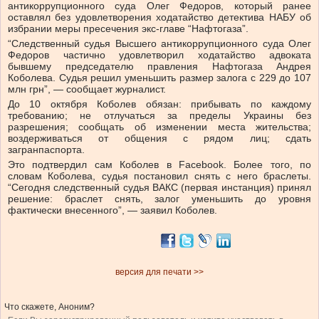
антикоррупционного суда Олег Федоров, который ранее
оставлял без удовлетворения ходатайство детектива НАБУ об
избрании меры пресечения экс-главе “Нафтогаза”.
“Следственный судья Высшего антикоррупционного суда Олег
Федоров частично удовлетворил ходатайство адвоката
бывшему председателю правления Нафтогаза Андрея
Коболева. Судья решил уменьшить размер залога с 229 до 107
млн грн”, — сообщает журналист.
До 10 октября Коболев обязан: прибывать по каждому
требованию; не отлучаться за пределы Украины без
разрешения; сообщать об изменении места жительства;
воздерживаться от общения с рядом лиц; сдать
загранпаспорта.
Это
подтвердил
сам Коболев в Facebook. Более того, по
словам Коболева, судья постановил снять с него браслеты.
“Сегодня следственный судья ВАКС (первая инстанция) принял
решение: браслет снять, залог уменьшить до уровня
фактически внесенного”, — заявил Коболев.
версия для печати >>
Что скажете, Аноним?