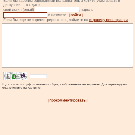
Если Вы зарегистрированный пользователь и хотите участвовать в
дискуссии — введите
свой логин (email)
, пароль
и нажмите
| войти |
.
Если Вы еще не зарегистрировались, зайдите на
страницу регистрации
.
Код состоит из цифр и латинских букв, изображенных на картинке. Для перезагрузки
кода кликните на картинке.
| прокомментировать |