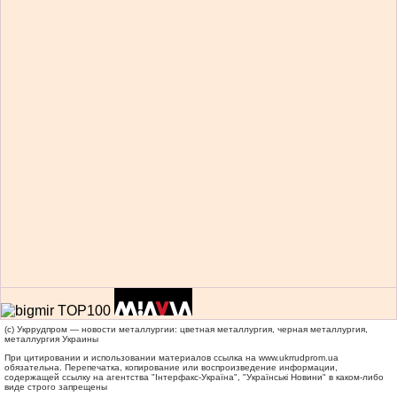
(c) Укррудпром — новости металлургии: цветная металлургия, черная металлургия,
металлургия Украины
При цитировании и использовании материалов ссылка на
www.ukrrudprom.ua
обязательна. Перепечатка, копирование или воспроизведение информации,
содержащей ссылку на агентства "Iнтерфакс-Україна", "Українськi Новини" в каком-либо
виде строго запрещены