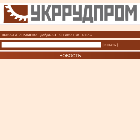
НОВОСТИ
АНАЛИТИКА
ДАЙДЖЕСТ
СПРАВОЧНИК
О НАС
| искать |
НОВОСТЬ