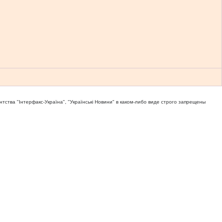
тва "Iнтерфакс-Україна", "Українськi Новини" в каком-либо виде строго запрещены