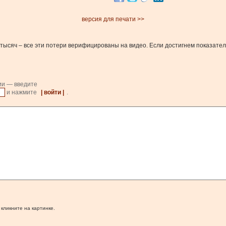
версия для печати >>
ысяч – все эти потери верифицированы на видео. Если достигнем показателя 
ии — введите
и нажмите
| войти |
.
 кликните на картинке.